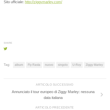
Sito ufficiale:
http://ziggymarley.com/
SHARE
Tag:
album
Fly Rasta
nuovo
singolo
U-Roy
Ziggy Marley
ARTICOLO SUCCESSIVO
Annunciato il tour europeo di Ziggy Marley: nessuna
data italiana
ARTICOLO PRECEDENTE