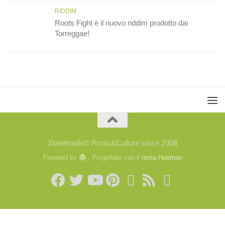
RIDDIM
Roots Fight è il nuovo riddim prodotto dai
Torreggae!
Zionetradio© Roots&Culture since 2008
Powered by
- Progettato con il
tema Hueman