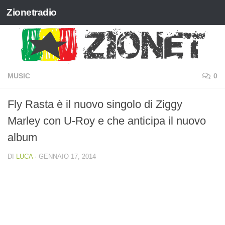
Zionetradio
Salta al contenuto
MUSIC
0
Fly Rasta è il nuovo singolo di Ziggy
Marley con U-Roy e che anticipa il nuovo
album
DI
LUCA
·
GENNAIO 17, 2014