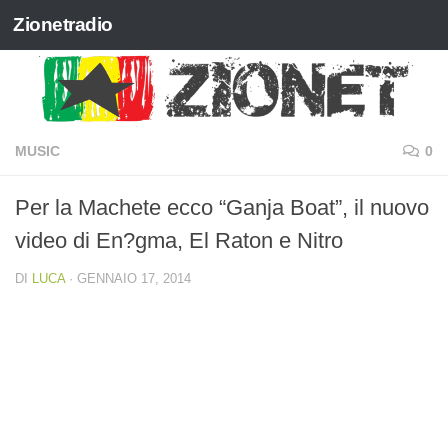
Zionetradio
Salta al contenuto
MUSIC
0
Per la Machete ecco “Ganja Boat”, il nuovo
video di En?gma, El Raton e Nitro
DI
LUCA
·
GENNAIO 17, 2014