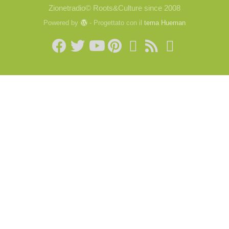
Zionetradio© Roots&Culture since 2008
Powered by
- Progettato con il
tema Hueman