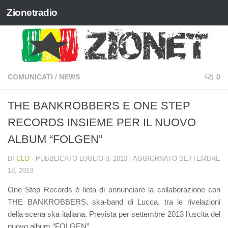
Zionetradio
Salta al contenuto
COMUNICATI
/
NEWS
0
THE BANKROBBERS E ONE STEP
RECORDS INSIEME PER IL NUOVO
ALBUM “FOLGEN”
DI
CLO
· PUBBLICATO
LUGLIO 9, 2013
· AGGIORNATO
SETTEMBRE
18, 2013
One Step Records è lieta di annunciare la collaborazione con
THE BANKROBBERS, ska-band di Lucca, tra le rivelazioni
della scena ska italiana. Prevista per settembre 2013 l’uscita del
nuovo album “FOLGEN”.