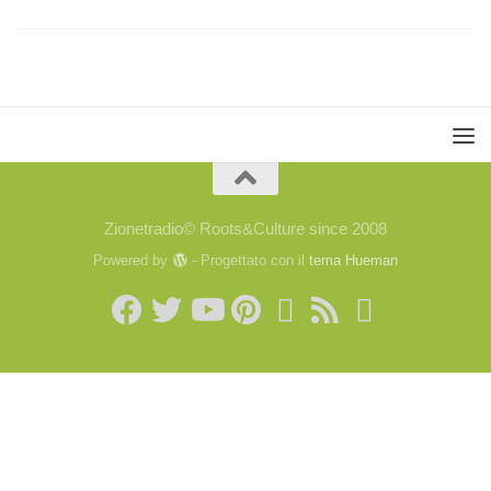
Zionetradio© Roots&Culture since 2008
Powered by
- Progettato con il
tema Hueman