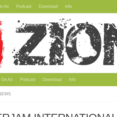
n Air
Podcast
Download
Info
On Air
Podcast
Download
Info
NEWS