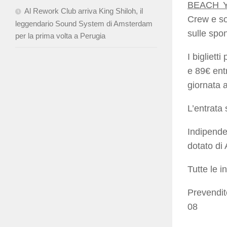
BEACH 
Al Rework Club arriva King Shiloh, il
Crew e so
leggendario Sound System di Amsterdam
sulle spo
per la prima volta a Perugia
I bigliett
e 89€ entr
giornata a
L’entrata 
Indipende
dotato di
Tutte le 
Prevendit
08