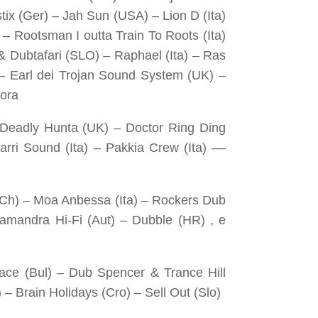
ix (Ger) – Jah Sun (USA) – Lion D (Ita)
– Rootsman I outta Train To Roots (Ita)
 & Dubtafari (SLO) – Raphael (Ita) – Ras
 – Earl dei Trojan Sound System (UK) –
cora
Deadly Hunta (UK) – Doctor Ring Ding
arri Sound (Ita) – Pakkia Crew (Ita) ––
Ch) – Moa Anbessa (Ita) – Rockers Dub
lamandra Hi-Fi (Aut) – Dubble (HR) , e
ace (Bul) – Dub Spencer & Trance Hill
) – Brain Holidays (Cro) – Sell Out (Slo)