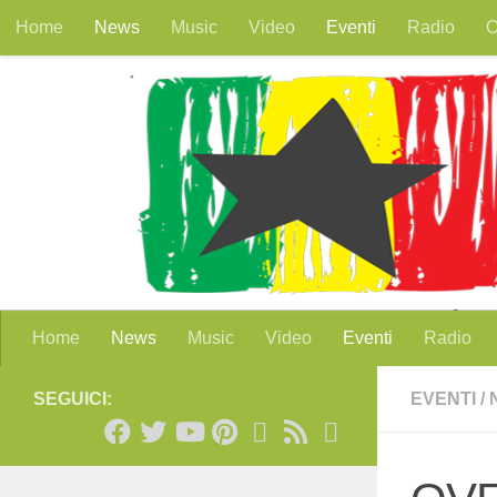
Home
News
Music
Video
Eventi
Radio
O
Salta al contenuto
Home
News
Music
Video
Eventi
Radio
SEGUICI:
EVENTI
/