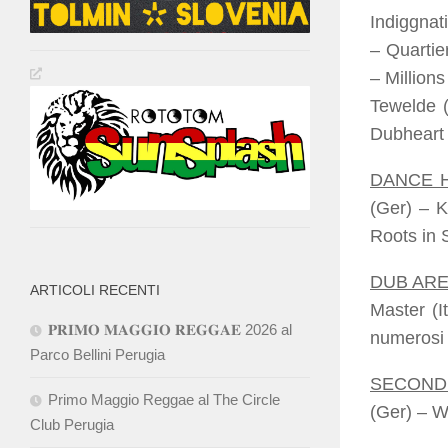
Indiggnat
– Quartie
– Million
Tewelde (
Dubheart 
DANCE 
(Ger) – K
Roots in 
DUB AR
ARTICOLI RECENTI
Master (I
𝐏𝐑𝐈𝐌𝐎 𝐌𝐀𝐆𝐆𝐈𝐎 𝐑𝐄𝐆𝐆𝐀𝐄 2026 al
numerosi a
Parco Bellini Perugia
SECOND
Primo Maggio Reggae al The Circle
(Ger) – Wa
Club Perugia