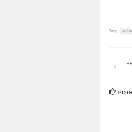
Tag:
agost
THE
POTR