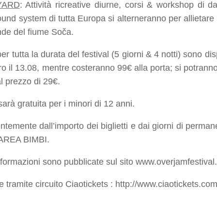
YARD
:
Attività ricreative diurne, corsi & workshop di 
und system di tutta Europa si alterneranno per allietare 
nde del fiume Soča.
i per tutta la durata del festival (5 giorni & 4 notti) sono di
o il 13.08, mentre costeranno 99€ alla porta; si potranno i
l prezzo di 29€.
sarà gratuita per i minori di 12 anni.
ntemente dall’importo dei biglietti e dai giorni di p
 AREA BIMBI.
informazioni sono pubblicate sul sito www.overjamfestival
e tramite circuito Ciaotickets : http://www.ciaotickets