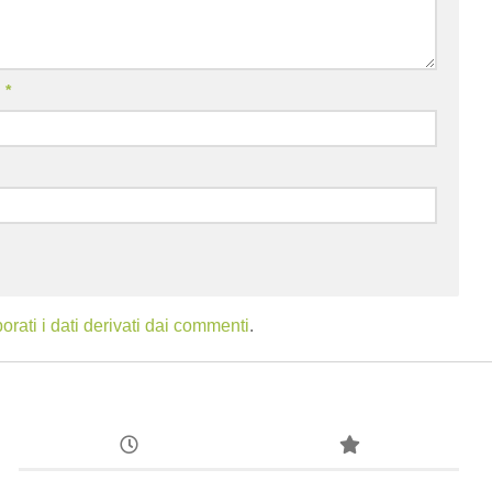
l
*
ati i dati derivati dai commenti
.