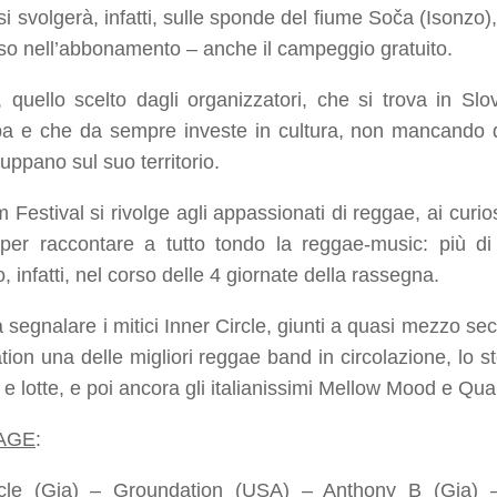
l si svolgerà, infatti, sulle sponde del fiume Soča (Isonzo
o nell’abbonamento – anche il campeggio gratuito.
 quello scelto dagli organizzatori, che si trova in Sl
pa e che da sempre investe in cultura, non mancando di 
luppano sul suo territorio.
 Festival si rivolge agli appassionati di reggae, ai curio
i per raccontare a tutto tondo la reggae-music: più di
, infatti, nel corso delle 4 giornate della rassegna.
a segnalare i mitici Inner Circle, giunti a quasi mezzo secol
tion una delle migliori reggae band in circolazione, lo s
e lotte, e poi ancora gli italianissimi Mellow Mood e Quar
AGE
:
rcle (Gia) – Groundation (USA) – Anthony B (Gia) 