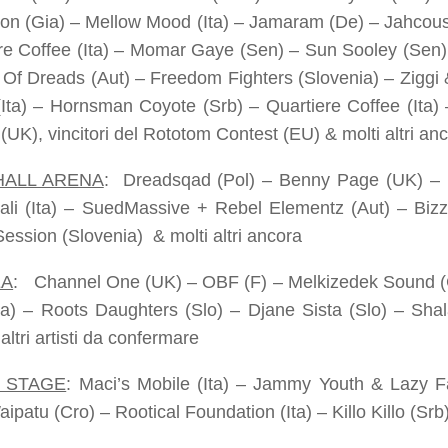
ion (Gia) – Mellow Mood (Ita) – Jamaram (De) – Jahcoust
re Coffee (Ita) – Momar Gaye (Sen) – Sun Sooley (Sen) 
s Of Dreads (Aut) – Freedom Fighters (Slovenia) – Ziggi
Ita) – Hornsman Coyote (Srb) – Quartiere Coffee (Ita)
(UK), vincitori del Rototom Contest (EU) & molti altri an
HALL ARENA
:
Dreadsqad (Pol) – Benny Page (UK) – 
ali (Ita) – SuedMassive + Rebel Elementz (Aut) – Bizz
Session (Slovenia) & molti altri ancora
EA
:
Channel One (UK) – OBF (F) – Melkizedek Sound (
ta) – Roots Daughters (Slo) – Djane Sista (Slo) – Sha
ltri artisti da confermare
 STAGE
:
Maci’s Mobile (Ita) – Jammy Youth & Lazy F
ipatu (Cro) – Rootical Foundation (Ita) – Killo Killo (Srb