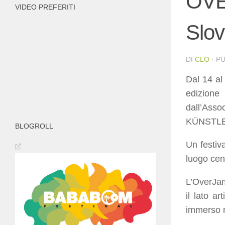
OVE
VIDEO PREFERITI
Slov
DI
CLO
· P
Dal 14 al
edizion
dall’As
KÜNSTLE
BLOGROLL
Un festiv
luogo cent
L’OverJam
il lato a
immerso ne