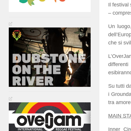
Il festiva
– compres
Un luogo,
dell’Euro
che si svi
L’OverJam
different
esibiranno
Su tutti d
i Grounda
tra amore 
MAIN ST
Inner Ci