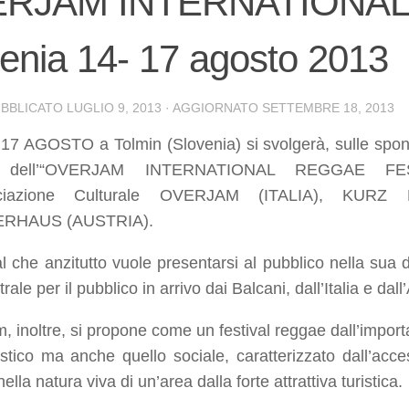
RJAM INTERNATIONAL
enia 14- 17 agosto 2013
UBBLICATO
LUGLIO 9, 2013
· AGGIORNATO
SETTEMBRE 18, 2013
 17 AGOSTO a Tolmin (Slovenia) si svolgerà, sulle spo
e dell’“OVERJAM INTERNATIONAL REGGAE FES
sociazione Culturale OVERJAM (ITALIA), K
RHAUS (AUSTRIA).
al che anzitutto vuole presentarsi al pubblico nella sua 
rale per il pubblico in arrivo dai Balcani, dall’Italia e dall
, inoltre, si propone come un festival reggae dall’import
rtistico ma anche quello sociale, caratterizzato dall’acce
lla natura viva di un’area dalla forte attrattiva turistica.