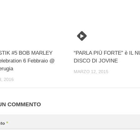
TIK #5 BOB MARLEY
“PARLA PIÙ FORTE” è IL 
elebration 6 Febbraio @
DISCO DI JOVINE
rugia
MARZO 12, 2015
, 2016
 UN COMMENTO
nto
*