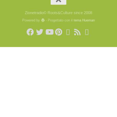
Zionetradio© Roots&Culture since 2008
Powered by
- Progettato con il
tema Hueman