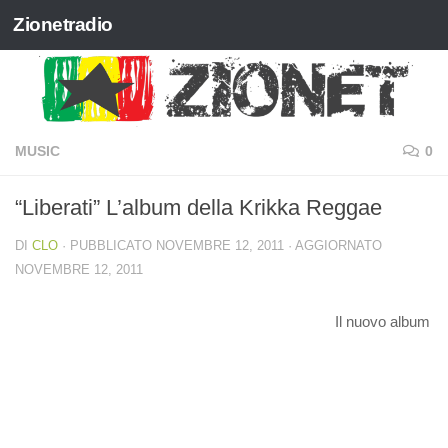
Zionetradio
Salta al contenuto
MUSIC
0
“Liberati” L’album della Krikka Reggae
DI
CLO
· PUBBLICATO
NOVEMBRE 12, 2011
· AGGIORNATO
NOVEMBRE 12, 2011
Il nuovo album