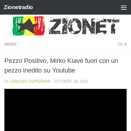
Zionetradio
Salta al contenuto
NEWS
0
Pezzo Positivo, Mirko Kiave fuori con un
pezzo inedito su Youtube
DI
LORENZO SUPERMAN
·
OTTOBRE 29, 2014