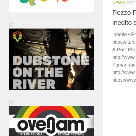
NEWS
OTT
Pezzo P
inedito
Inedito • 
https://it
& Post Pro
http://www
Yamanouchi
http://ww
https://ww