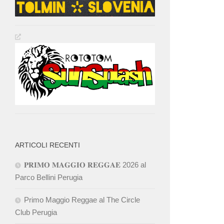
ARTICOLI RECENTI
𝐏𝐑𝐈𝐌𝐎 𝐌𝐀𝐆𝐆𝐈𝐎 𝐑𝐄𝐆𝐆𝐀𝐄 2026 al
Parco Bellini Perugia
Primo Maggio Reggae al The Circle
Club Perugia