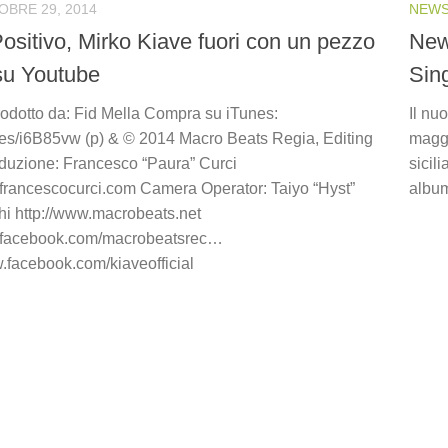
OBRE 29, 2014
NEW
ositivo, Mirko Kiave fuori con un pezzo
New
 su Youtube
Sin
Prodotto da: Fid Mella Compra su iTunes:
Il nu
un.es/i6B85vw (p) & © 2014 Macro Beats Regia, Editing
maggi
duzione: Francesco “Paura” Curci
sicil
.francescocurci.com Camera Operator: Taiyo “Hyst”
album
 http://www.macrobeats.net
w.facebook.com/macrobeatsrec…
w.facebook.com/kiaveofficial