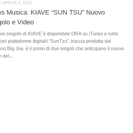
S
APRILE 4, 2012
s Musica: KIAVE “SUN TSU” Nuovo
golo e Video
ovo singolo di KIAVE è disponibile ORA su iTunes e sulle
ori piattaforme digitali! “SunTzu”, traccia prodotta dal
iano Big Joe, è il primo di due singoli che anticipano il nuovo
 del...