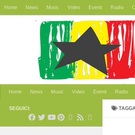
Home
News
Music
Video
Eventi
Radio
O
Salta al contenuto
Home
News
Music
Video
Eventi
Radio
SEGUICI:
TAGG