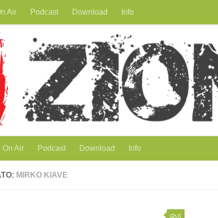
n Air
Podcast
Download
Info
On Air
Podcast
Download
Info
ATO:
MIRKO KIAVE
0