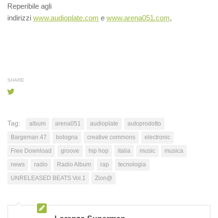
Reperibile agli
indirizzi
www.audioplate.com
e
www.arena051.com
,
SHARE
Tag:
album
arena051
audioplate
autoprodotto
Bargeman 47
bologna
creative commons
electronic
Free Download
groove
hip hop
italia
music
musica
news
radio
Radio Album
rap
tecnologia
UNRELEASED BEATS Vol.1
Zion@