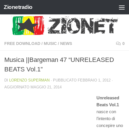
Zionetradio
Salta al contenuto
FREE DOWNLOAD
/
MUSIC
/
NEWS
0
Musica ||Bargeman 47 “UNRELEASED
BEATS Vol.1”
DI
LORENZO SUPERMAN
· PUBBLICATO
FEBBRAIO 1, 2012
·
AGGIORNATO
MAGGIO 21, 2014
Unreleased
Beats Vol.1
nasce con
l’intento di
concepire uno