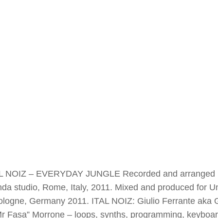
L NOIZ – EVERYDAY JUNGLE Recorded and arranged b
a studio, Rome, Italy, 2011. Mixed and produced for Un
ologne, Germany 2011. ITAL NOIZ: Giulio Ferrante aka Gi
r Fasa” Morrone – loops, synths, programming, keyboar