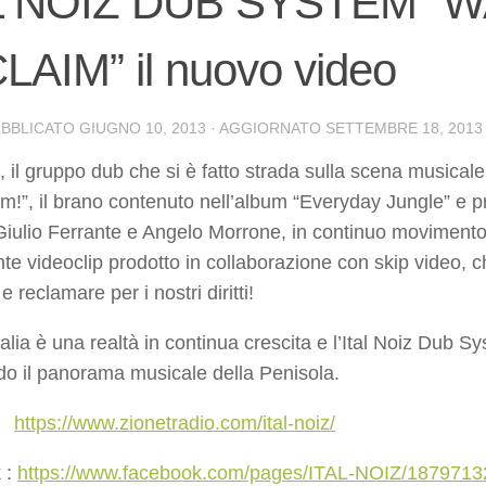
L NOIZ DUB SYSTEM “
AIM” il nuovo video
UBBLICATO
GIUGNO 10, 2013
· AGGIORNATO
SETTEMBRE 18, 2013
z, il gruppo dub che si è fatto strada sulla scena musicale
im!”, il brano contenuto nell’album “Everyday Jungle” e pr
iulio Ferrante e Angelo Morrone, in continuo movimento p
te videoclip prodotto in collaborazione con skip video, ch
e reclamare per i nostri diritti!
Italia è una realtà in continua crescita e l’Ital Noiz Dub 
do il panorama musicale della Penisola.
a:
https://www.zionetradio.com/ital-noiz/
 :
https://www.facebook.com/pages/ITAL-NOIZ/187971