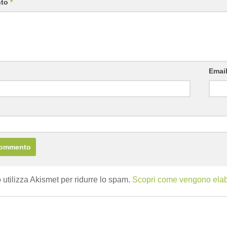
nto
*
Emai
b
 utilizza Akismet per ridurre lo spam.
Scopri come vengono elabor