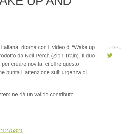
WAKE UP AND
 italiana, ritorna con il video di “Wake up
SHARE
odotto da Neil Perch (Zion Train). Il duo
er creare novità, ci offre questo
e punta l’ attenzione sull’ urgenza di
System ne dà un valido contributo
321275321