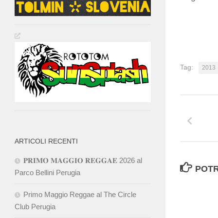
Tag:
2013
ARTICOLI RECENTI
𝐏𝐑𝐈𝐌𝐎 𝐌𝐀𝐆𝐆𝐈𝐎 𝐑𝐄𝐆𝐆𝐀𝐄 2026 al
POTR
Parco Bellini Perugia
Primo Maggio Reggae al The Circle
Club Perugia