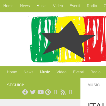
Home
News
Music
Video
Eventi
Radio
O
Salta al contenuto
Home
News
Music
Video
Eventi
Radio
SEGUICI:
MUSIC