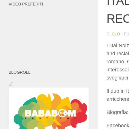
ITA
VIDEO PREFERITI
RECL
DI
CLO
· P
L’Ital Noi
and recla
romano, G
interessan
BLOGROLL
svegliarci 
Il dub in 
arricchen
Biografi
Facebook