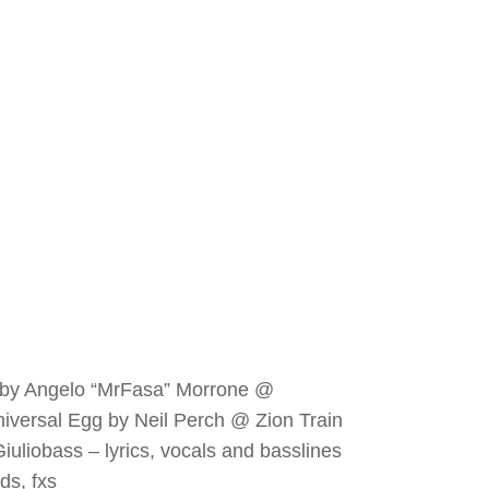
y Angelo “MrFasa” Morrone @
iversal Egg by Neil Perch @ Zion Train
uliobass – lyrics, vocals and basslines
ds, fxs