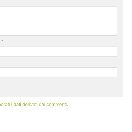
l
*
ati i dati derivati dai commenti
.