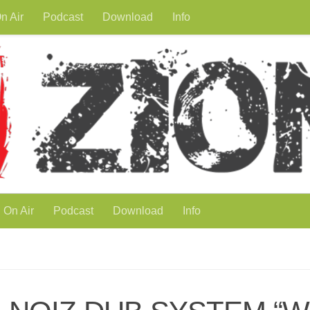
n Air
Podcast
Download
Info
On Air
Podcast
Download
Info