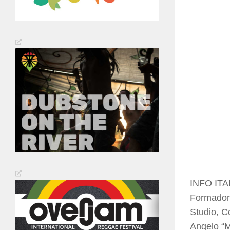
INFO ITA
Formadond
Studio, C
Angelo “M