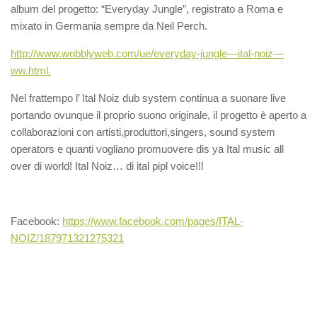
album del progetto: “Everyday Jungle”, registrato a Roma e
mixato in Germania sempre da Neil Perch.
http://www.wobblyweb.com/ue/everyday-jungle—ital-noiz—
ww.html.
Nel frattempo l’ Ital Noiz dub system continua a suonare live
portando ovunque il proprio suono originale, il progetto è aperto a
collaborazioni con artisti,produttori,singers, sound system
operators e quanti vogliano promuovere dis ya Ital music all
over di world! Ital Noiz… di ital pipl voice!!!
Facebook:
https://www.facebook.com/pages/ITAL-
NOIZ/187971321275321