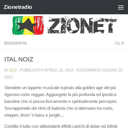
Zionetradio
Salta al contenuto
BIOGRAFIA
0
ITAL NOIZ
DI
CLO
· PUBBLICATO
APRILE 10, 2013
· AGGIORNATO
GIUGNO 10,
2013
Stendete un tappeto musicale ispirato alla golden age del più
rigoroso roots reggae. Aggiungete la più profonda ed ipnotica
bassline che si possa fisicamente e spiritualmente percepire.
Sovrapponete dei ritmi di batteria che si alternano tra roots,
stepper, drum ‘n bass e jungle…
Condite il tutto con abbondanti effetti carichi di delay ed infiniti