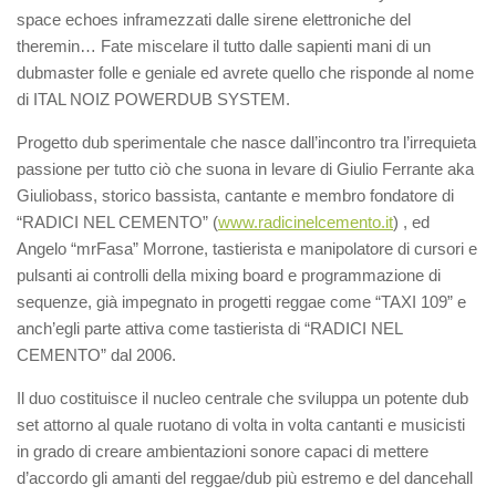
space echoes inframezzati dalle sirene elettroniche del
theremin… Fate miscelare il tutto dalle sapienti mani di un
dubmaster folle e geniale ed avrete quello che risponde al nome
di ITAL NOIZ POWERDUB SYSTEM.
Progetto dub sperimentale che nasce dall’incontro tra l’irrequieta
passione per tutto ciò che suona in levare di Giulio Ferrante aka
Giuliobass, storico bassista, cantante e membro fondatore di
“RADICI NEL CEMENTO” (
www.radicinelcemento.it
) , ed
Angelo “mrFasa” Morrone, tastierista e manipolatore di cursori e
pulsanti ai controlli della mixing board e programmazione di
sequenze, già impegnato in progetti reggae come “TAXI 109” e
anch’egli parte attiva come tastierista di “RADICI NEL
CEMENTO” dal 2006.
Il duo costituisce il nucleo centrale che sviluppa un potente dub
set attorno al quale ruotano di volta in volta cantanti e musicisti
in grado di creare ambientazioni sonore capaci di mettere
d’accordo gli amanti del reggae/dub più estremo e del dancehall