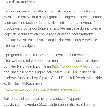
style d’intrattenimento.
Il repertorio musicale offre versioni di classiche roots tunes
rivisitate in chiave dub a 360°gradi, con digressioni che sfiorano
la dimensione techno-dub a livelli ipnotici ma mai “eversivi” e
produzioni proprie costruite e arrangiate miscelando samples e
loops della dub station con le linee di basso rigorosamente
suonate live su cui si impiantano liriche conscious e melodie
intense ed avvolgenti.
Il progetto ha base a Roma ma si rivolge ad un contesto
internazionale ed è proprio con una importante collaborazione
con Neil Perch degli Zion Train (
http://www.wobblyweb.com/zt/
)
che rilascia il primo singolo nell’ estate 2010, un 7” uscito su
etichetta “universal egg” ( side A: Ital Dub-Neil Perch mix e side
B: Ital Noiz-MrFasa mix)
(
http://www.wobblyweb.com/ue/newreleases.html
)
Sull’ onda del successo di questa uscita è appena stato
pubblicato ( novembre 2011 ) dalla stessa etichetta il primo