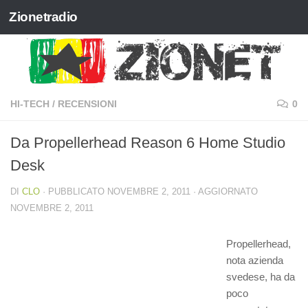
Zionetradio
Salta al contenuto
HI-TECH
/
RECENSIONI
0
Da Propellerhead Reason 6 Home Studio
Desk
DI
CLO
· PUBBLICATO
NOVEMBRE 2, 2011
· AGGIORNATO
NOVEMBRE 2, 2011
Propellerhead,
nota azienda
svedese, ha da
poco