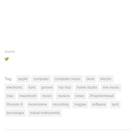
SHARE
Tag:
apple
computer
computer music
desk
electro
electronic
funk
groove
hip hop
home studio
live music
mac
macintosh
music
musica
news
Propellerhead
Reason 6
recensione
recording
reggae
software
synt
tecnologia
virtual instruments