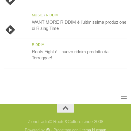
MUSIC
/
RIDDIM
WANT MORE RIDDIM è l’ultimissima produzione
di Rising Time
RIDDIM
Roots Fight è il nuovo riddim prodotto dai
Torreggae!
Zionetradio© Roots&Culture since 2008
Powered by
- Progettato con il
tema Hueman