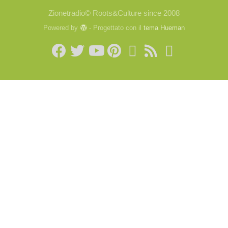
Zionetradio© Roots&Culture since 2008
Powered by
- Progettato con il
tema Hueman