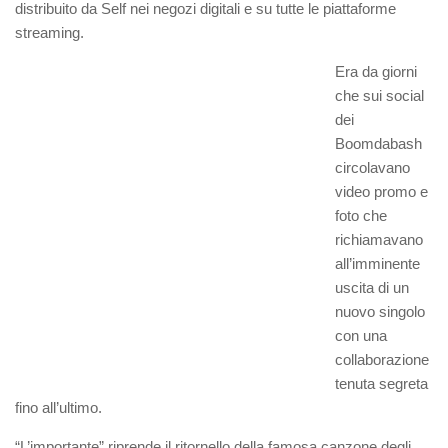
distribuito da Self nei negozi digitali e su tutte le piattaforme
streaming.
Era da giorni
che sui social
dei
Boomdabash
circolavano
video promo e
foto che
richiamavano
all’imminente
uscita di un
nuovo singolo
con una
collaborazione
tenuta segreta
fino all’ultimo.
“L’importante” riprende il ritornello della famosa canzone degli