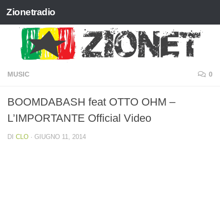
Zionetradio
Salta al contenuto
MUSIC
0
BOOMDABASH feat OTTO OHM –
L’IMPORTANTE Official Video
DI
CLO
·
GIUGNO 11, 2014