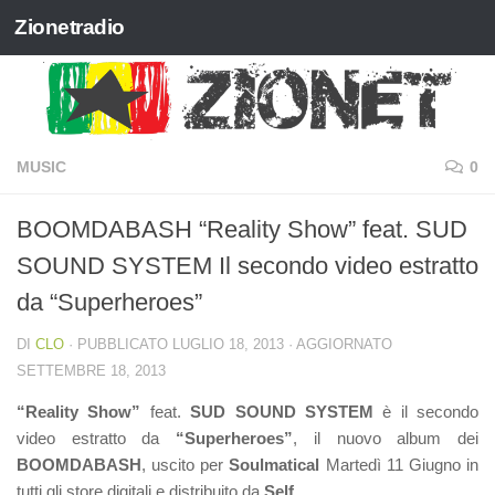
Zionetradio
Salta al contenuto
MUSIC
0
BOOMDABASH “Reality Show” feat. SUD
SOUND SYSTEM Il secondo video estratto
da “Superheroes”
DI
CLO
· PUBBLICATO
LUGLIO 18, 2013
· AGGIORNATO
SETTEMBRE 18, 2013
“Reality Show”
feat.
SUD SOUND SYSTEM
è il secondo
video estratto da
“Superheroes”
, il nuovo album dei
BOOMDABASH
, uscito per
Soulmatical
Martedì 11 Giugno in
tutti gli store digitali e distribuito da
Self
.