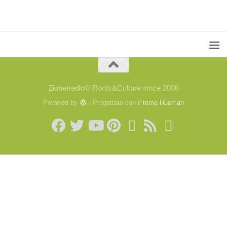
Zionetradio© Roots&Culture since 2008
Powered by
- Progettato con il
tema Hueman