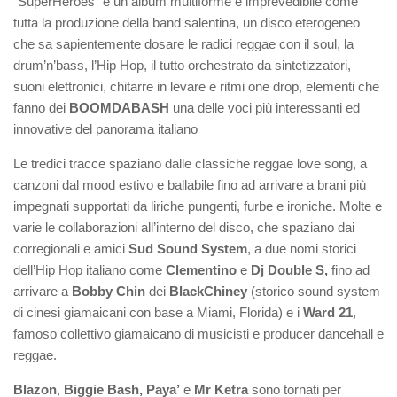
“SuperHeroes” è un album multiforme e imprevedibile come
tutta la produzione della band salentina, un disco eterogeneo
che sa sapientemente dosare le radici reggae con il soul, la
drum’n’bass, l’Hip Hop, il tutto orchestrato da sintetizzatori,
suoni elettronici, chitarre in levare e ritmi one drop, elementi che
fanno dei
BOOMDABASH
una delle voci più interessanti ed
innovative del panorama italiano
Le tredici tracce spaziano dalle classiche reggae love song, a
canzoni dal mood estivo e ballabile fino ad arrivare a brani più
impegnati supportati da liriche pungenti, furbe e ironiche. Molte e
varie le collaborazioni all’interno del disco, che spaziano dai
corregionali e amici
Sud Sound System
, a due nomi storici
dell’Hip Hop italiano come
Clementino
e
Dj Double S,
fino ad
arrivare a
Bobby Chin
dei
BlackChiney
(storico sound system
di cinesi giamaicani con base a Miami, Florida) e i
Ward 21
,
famoso collettivo giamaicano di musicisti e producer dancehall e
reggae.
Blazon
,
Biggie Bash, Paya’
e
Mr Ketra
sono tornati per