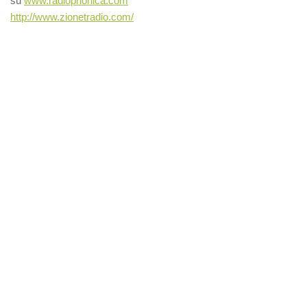
su
www.radiophonica.com
http://
www.zionetradio.com/