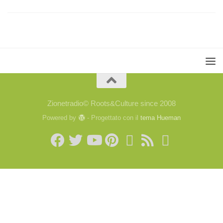
Zionetradio© Roots&Culture since 2008
Powered by
- Progettato con il
tema Hueman