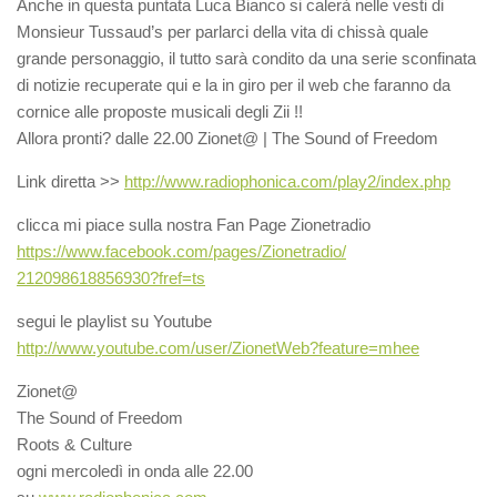
Anche in questa puntata Luca Bianco si calerà nelle vesti di
Monsieur Tussaud’s per parlarci della vita di chissà quale
grande personaggio, il tutto sarà condito da una serie sconfinata
di notizie recuperate qui e la in giro per il web che faranno da
cornice alle proposte musicali degli Zii !!
Allora pronti? dalle 22.00 Zionet@ | The Sound of Freedom
Link diretta >>
http://
www.radiophonica.com/play2/
index.php
clicca mi piace sulla nostra Fan Page Zionetradio
https://www.facebook.com/
pages/Zionetradio/
212098618856930?fref=ts
segui le playlist su Youtube
http://www.youtube.com/
user/ZionetWeb?feature=mhee
Zionet@
The Sound of Freedom
Roots & Culture
ogni mercoledì in onda alle 22.00