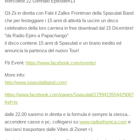
Mercoledì 22 Gennaio Episode#13
Gli Zii in diretta con Fabi il Zalles Frontman della Spasulati Band
che per festeggiare i 15 anni di attività fa uscire un disco
celebrativo della loro carriera in free download dal 15 Dicembre!
“da Radio Epiro a Papachango”
il disco contiene 15 anni di Spasulati e un brano inedito ed
annuncia la partenza del nuovo Tour!
Fb Event:
https://www.facebook.com/events/
More info:
http://
www.spasulatiband.com/
https://www.facebook.com/
pages/Spasulati/
179941955442906?
fref=ts
dalle 22.00 saremo in diretta e la formula è sempre la stessa..
accendere casse e pc, collegarsi su
www.radiophonica.com
e
lasciarsi trasportare dalle Vibes di Zionet =)