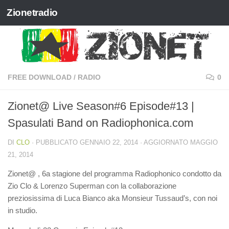
Zionetradio
Salta al contenuto
FREE DOWNLOAD
/
RADIO
0
Zionet@ Live Season#6 Episode#13 |
Spasulati Band on Radiophonica.com
DI
CLO
· PUBBLICATO
GENNAIO 22, 2014
· AGGIORNATO
MAGGIO
21, 2014
Zionet@ , 6a stagione del programma Radiophonico condotto da
Zio Clo & Lorenzo Superman con la collaborazione
preziosissima di Luca Bianco aka Monsieur Tussaud’s, con noi
in studio.