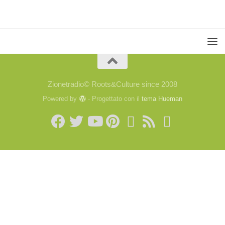
Zionetradio© Roots&Culture since 2008
Powered by
- Progettato con il
tema Hueman