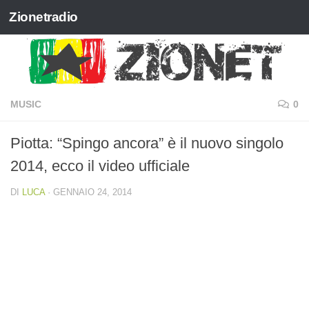
Zionetradio
Salta al contenuto
MUSIC
0
Piotta: “Spingo ancora” è il nuovo singolo
2014, ecco il video ufficiale
DI
LUCA
·
GENNAIO 24, 2014