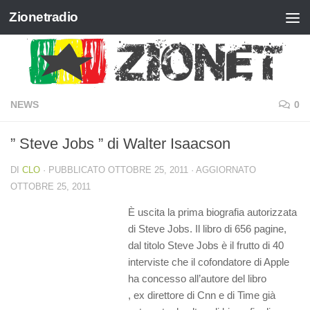
Zionetradio
Salta al contenuto
NEWS
0
” Steve Jobs ” di Walter Isaacson
DI
CLO
· PUBBLICATO
OTTOBRE 25, 2011
· AGGIORNATO
OTTOBRE 25, 2011
È uscita la prima biografia autorizzata
di Steve Jobs. Il libro di 656 pagine,
dal titolo Steve Jobs è il frutto di 40
interviste che il cofondatore di Apple
ha concesso all’autore del libro
, ex direttore di Cnn e di Time già