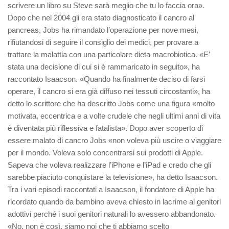
scrivere un libro su Steve sarà meglio che tu lo faccia ora».
Dopo che nel 2004 gli era stato diagnosticato il cancro al
pancreas, Jobs ha rimandato l’operazione per nove mesi,
rifiutandosi di seguire il consiglio dei medici, per provare a
trattare la malattia con una particolare dieta macrobiotica. «E’
stata una decisione di cui si è rammaricato in seguito», ha
raccontato Isaacson. «Quando ha finalmente deciso di farsi
operare, il cancro si era già diffuso nei tessuti circostanti», ha
detto lo scrittore che ha descritto Jobs come una figura «molto
motivata, eccentrica e a volte crudele che negli ultimi anni di vita
è diventata più riflessiva e fatalista». Dopo aver scoperto di
essere malato di cancro Jobs «non voleva più uscire o viaggiare
per il mondo. Voleva solo concentrarsi sui prodotti di Apple.
Sapeva che voleva realizzare l’iPhone e l’iPad e credo che gli
sarebbe piaciuto conquistare la televisione», ha detto Isaacson.
Tra i vari episodi raccontati a Isaacson, il fondatore di Apple ha
ricordato quando da bambino aveva chiesto in lacrime ai genitori
adottivi perché i suoi genitori naturali lo avessero abbandonato.
«No, non è così, siamo noi che ti abbiamo scelto