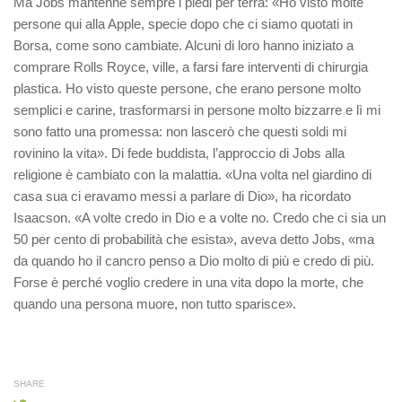
Ma Jobs mantenne sempre i piedi per terra: «Ho visto molte
persone qui alla Apple, specie dopo che ci siamo quotati in
Borsa, come sono cambiate. Alcuni di loro hanno iniziato a
comprare Rolls Royce, ville, a farsi fare interventi di chirurgia
plastica. Ho visto queste persone, che erano persone molto
semplici e carine, trasformarsi in persone molto bizzarre e lì mi
sono fatto una promessa: non lascerò che questi soldi mi
rovinino la vita». Di fede buddista, l’approccio di Jobs alla
religione è cambiato con la malattia. «Una volta nel giardino di
casa sua ci eravamo messi a parlare di Dio», ha ricordato
Isaacson. «A volte credo in Dio e a volte no. Credo che ci sia un
50 per cento di probabilità che esista», aveva detto Jobs, «ma
da quando ho il cancro penso a Dio molto di più e credo di più.
Forse è perché voglio credere in una vita dopo la morte, che
quando una persona muore, non tutto sparisce».
SHARE