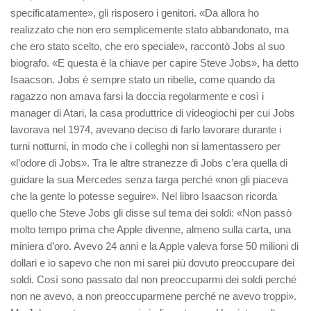
specificatamente», gli risposero i genitori. «Da allora ho
realizzato che non ero semplicemente stato abbandonato, ma
che ero stato scelto, che ero speciale», raccontò Jobs al suo
biografo. «E questa è la chiave per capire Steve Jobs», ha detto
Isaacson. Jobs è sempre stato un ribelle, come quando da
ragazzo non amava farsi la doccia regolarmente e così i
manager di Atari, la casa produttrice di videogiochi per cui Jobs
lavorava nel 1974, avevano deciso di farlo lavorare durante i
turni notturni, in modo che i colleghi non si lamentassero per
«l’odore di Jobs». Tra le altre stranezze di Jobs c’era quella di
guidare la sua Mercedes senza targa perché «non gli piaceva
che la gente lo potesse seguire». Nel libro Isaacson ricorda
quello che Steve Jobs gli disse sul tema dei soldi: «Non passò
molto tempo prima che Apple divenne, almeno sulla carta, una
miniera d’oro. Avevo 24 anni e la Apple valeva forse 50 milioni di
dollari e io sapevo che non mi sarei più dovuto preoccupare dei
soldi. Così sono passato dal non preoccuparmi dei soldi perché
non ne avevo, a non preoccuparmene perché ne avevo troppi».