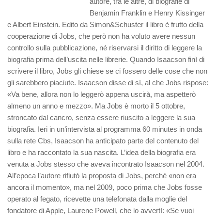
autore, tra le altre, di biografie di
Benjamin Franklin e Henry Kissinger
e Albert Einstein. Edito da Simon&Schuster il libro è frutto della
cooperazione di Jobs, che però non ha voluto avere nessun
controllo sulla pubblicazione, né riservarsi il diritto di leggere la
biografia prima dell’uscita nelle librerie. Quando Isaacson finì di
scrivere il libro, Jobs gli chiese se ci fossero delle cose che non
gli sarebbero piaciute. Isaacson disse di sì, al che Jobs rispose:
«Va bene, allora non lo leggerò appena uscirà, ma aspetterò
almeno un anno e mezzo».
Ma Jobs è morto il 5 ottobre,
stroncato dal cancro, senza essere riuscito a leggere la sua
biografia. Ieri in un’intervista al programma 60 minutes in onda
sulla rete Cbs, Isaacson ha anticipato parte del contenuto del
libro e ha raccontato la sua nascita. L’idea della biografia era
venuta a Jobs stesso che aveva incontrato Isaacson nel 2004.
All’epoca l’autore rifiutò la proposta di Jobs, perché «non era
ancora il momento», ma nel 2009, poco prima che Jobs fosse
operato al fegato, ricevette una telefonata dalla moglie del
fondatore di Apple, Laurene Powell, che lo avvertì: «Se vuoi