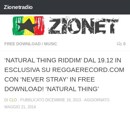
Zionetradio
Salta al contenuto
FREE DOWNLOAD
/
MUSIC
0
‘NATURAL THING RIDDIM’ DAL 19.12 IN
ESCLUSIVA SU REGGAERECORD.COM
CON ‘NEVER STRAY’ IN FREE
DOWNLOAD! ‘NATURAL THING’
DI
CLO
· PUBBLICATO
DICEMBRE 19, 2013
· AGGIORNATO
MAGGIO 21, 2014