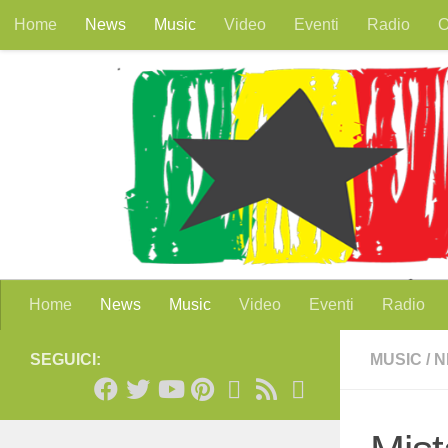
Home
News
Music
Video
Eventi
Radio
O
Salta al contenuto
Home
News
Music
Video
Eventi
Radio
SEGUICI:
MUSIC
/
N