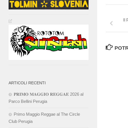
Il
POTR
ARTICOLI RECENTI
𝐏𝐑𝐈𝐌𝐎 𝐌𝐀𝐆𝐆𝐈𝐎 𝐑𝐄𝐆𝐆𝐀𝐄 2026 al
Parco Bellini Perugia
Primo Maggio Reggae al The Circle
Club Perugia