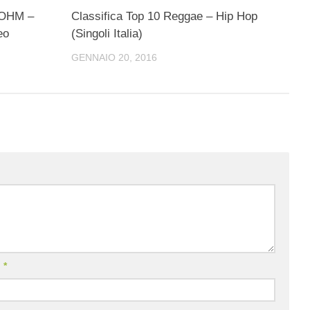
OHM –
Classifica Top 10 Reggae – Hip Hop
eo
(Singoli Italia)
GENNAIO 20, 2016
l
*