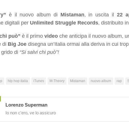
ry”
è il nuovo album di
Mistaman
, in uscita il
22 a
e digitali per
Unlimited Struggle Records
, distribuito i
 chi può”
è il primo
video
che anticipa il nuovo album, 
 di
Big Joe
disegna un’Italia ormai alla deriva in cui tr
 grido di
“Si salvi chi può”!
op
hip hop italia
iTunes
M-Theory
Mistaman
nuovo album
rap
S
Lorenzo Superman
Io non c'ero, ve lo assicuro