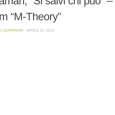
aman, “Si salvi chi può” –
um “M-Theory”
O SUPERMAN
·
APRILE 12, 2014