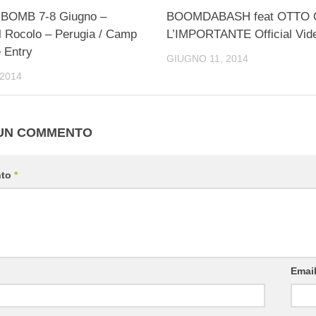
BOMB 7-8 Giugno –
BOOMDABASH feat OTTO 
l Rocolo – Perugia / Camp
L’IMPORTANTE Official Vid
 Entry
GIUGNO 11, 2014
2014
 UN COMMENTO
nto
*
Emai