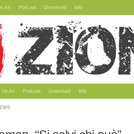
n Air
Podcast
Download
Info
On Air
Podcast
Download
Info
EWS