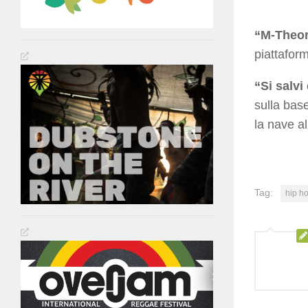
“M-Theo
piattaform
“Si salvi
sulla base
la nave al
Tag:
hip h