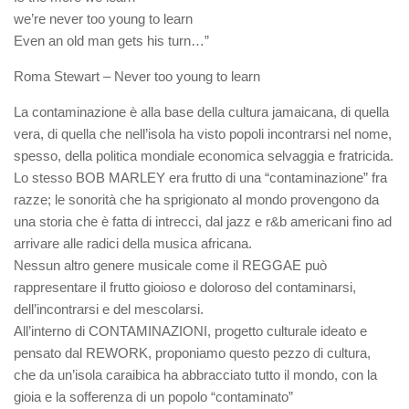
we’re never too young to learn
Even an old man gets his turn…”
Roma Stewart – Never too young to learn
La contaminazione è alla base della cultura jamaicana, di quella
vera, di quella che nell’isola ha visto popoli incontrarsi nel nome,
spesso, della politica mondiale economica selvaggia e fratricida.
Lo stesso BOB MARLEY era frutto di una “contaminazione” fra
razze; le sonorità che ha sprigionato al mondo provengono da
una storia che è fatta di intrecci, dal jazz e r&b americani fino ad
arrivare alle radici della musica africana.
Nessun altro genere musicale come il REGGAE può
rappresentare il frutto gioioso e doloroso del contaminarsi,
dell’incontrarsi e del mescolarsi.
All’interno di CONTAMINAZIONI, progetto culturale ideato e
pensato dal REWORK, proponiamo questo pezzo di cultura,
che da un’isola caraibica ha abbracciato tutto il mondo, con la
gioia e la sofferenza di un popolo “contaminato”