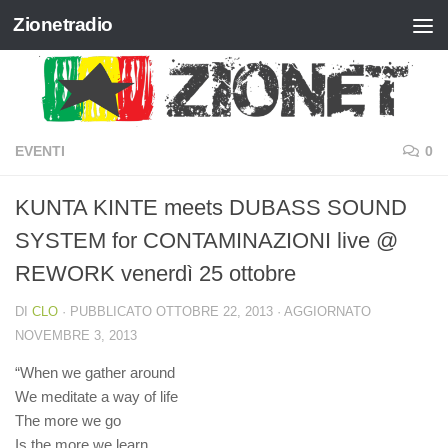
Zionetradio
Salta al contenuto
EVENTI
0
KUNTA KINTE meets DUBASS SOUND
SYSTEM for CONTAMINAZIONI live @
REWORK venerdì 25 ottobre
DI
CLO
· PUBBLICATO
OTTOBRE 22, 2013
· AGGIORNATO
NOVEMBRE 3, 2013
“When we gather around
We meditate a way of life
The more we go
Is the more we learn