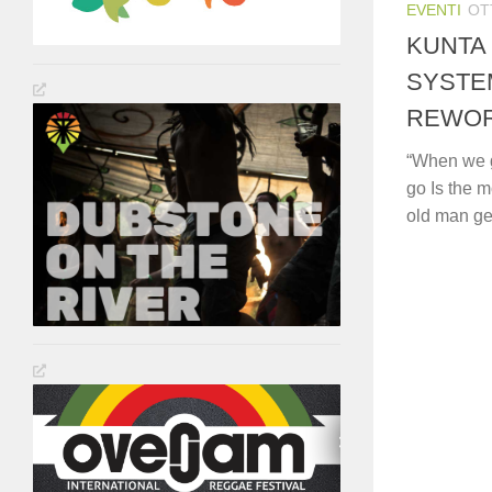
EVENTI
OT
KUNTA
SYSTEM
REWORK
“When we g
go Is the 
old man ge