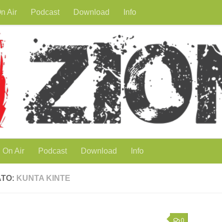
n Air
Podcast
Download
Info
On Air
Podcast
Download
Info
ATO:
KUNTA KINTE
0