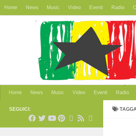
Home
News
Music
Video
Eventi
Radio
O
Salta al contenuto
Home
News
Music
Video
Eventi
Radio
SEGUICI:
TAGG