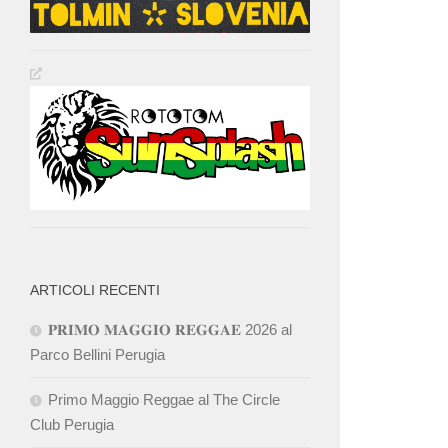
ARTICOLI RECENTI
𝐏𝐑𝐈𝐌𝐎 𝐌𝐀𝐆𝐆𝐈𝐎 𝐑𝐄𝐆𝐆𝐀𝐄 2026 al
Parco Bellini Perugia
Primo Maggio Reggae al The Circle
Club Perugia