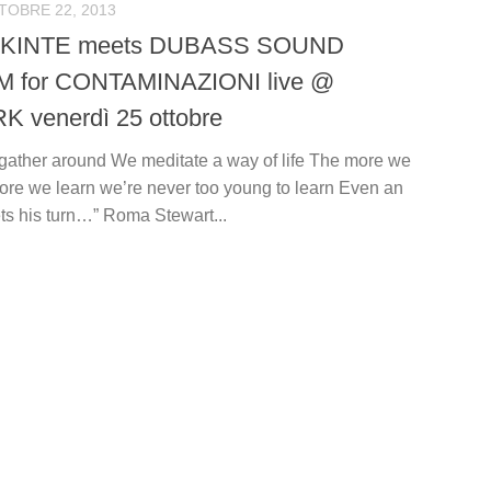
TOBRE 22, 2013
 KINTE meets DUBASS SOUND
 for CONTAMINAZIONI live @
 venerdì 25 ottobre
ather around We meditate a way of life The more we
more we learn we’re never too young to learn Even an
ts his turn…” Roma Stewart...