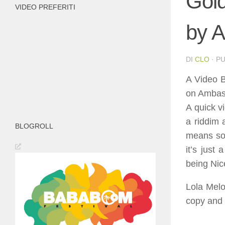
Gol
VIDEO PREFERITI
by A
DI
CLO
· P
A Video B
on Ambas
A quick v
a riddim 
BLOGROLL
means som
it’s just
being Nic
Lola Melo
copy and 