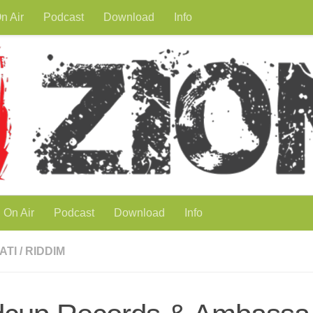
n Air
Podcast
Download
Info
On Air
Podcast
Download
Info
ATI
/
RIDDIM