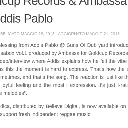
dcup Records & Ambassa 
ddis Pablo
UBBLICATO
MAGGIO 18, 2013
· AGGIORNATO
MAGGIO 21, 2013
lessing from Addis Pablo @ Suns Of Dub yard introduci
sabox Vol.1 produced by Ambassa for Goldcup Records
ideo/interview where Addis explains how he felt the vibe 
as this the moment is hard to express. That’s how the
etimes, and that’s the song. The reaction is just like th
 a joyful feeling and the most I expression. It’s just I-
e melodies”.
dica, distributed by Believe Digital, is now available o
support fresh indipendent reggae music!