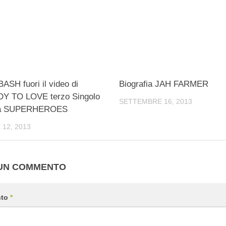
H fuori il video di
Biografia JAH FARMER
 TO LOVE terzo Singolo
SETTEMBRE 16, 2013
 da SUPERHEROES
12, 2013
 UN COMMENTO
nto
*