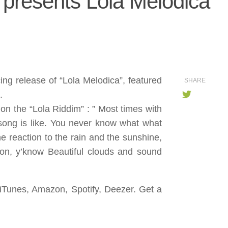
presents Lola Melodica
ng release of “Lola Melodica”, featured
SHARE
.
on the “Lola Riddim” : ” Most times with
 song is like. You never know what what
e reaction to the rain and the sunshine,
ration, y’know Beautiful clouds and sound
n iTunes, Amazon, Spotify, Deezer. Get a