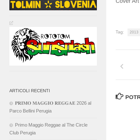
Cover Art
Tag:
2013
ARTICOLI RECENTI
POTR
𝐏𝐑𝐈𝐌𝐎 𝐌𝐀𝐆𝐆𝐈𝐎 𝐑𝐄𝐆𝐆𝐀𝐄 2026 al
Parco Bellini Perugia
Primo Maggio Reggae al The Circle
Club Perugia