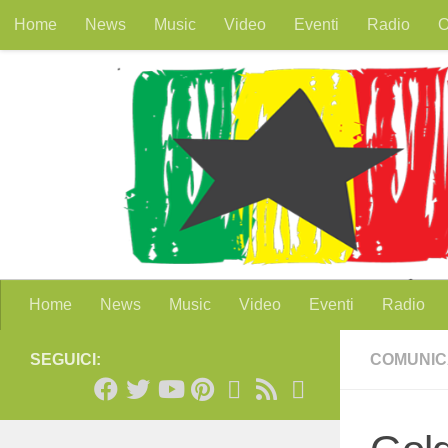
Home
News
Music
Video
Eventi
Radio
O
Salta al contenuto
Home
News
Music
Video
Eventi
Radio
SEGUICI:
COMUNIC