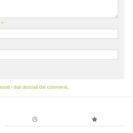
l
*
ati i dati derivati dai commenti
.