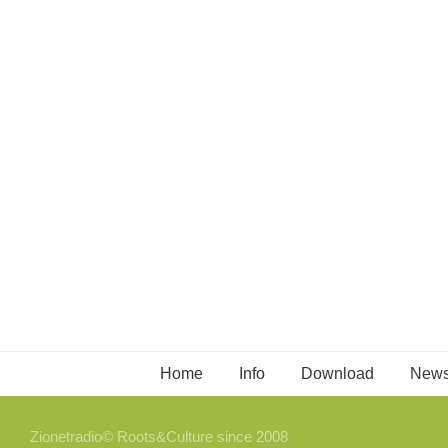
Home
Info
Download
New
Zionetradio© Roots&Culture since 2008