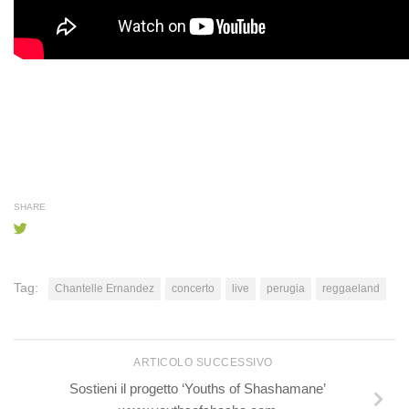
SHARE
Tag:
Chantelle Ernandez
concerto
live
perugia
reggaeland
ARTICOLO SUCCESSIVO
Sostieni il progetto ‘Youths of Shashamane’