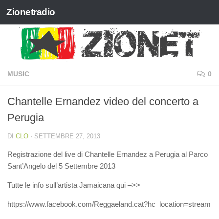
Zionetradio
Salta al contenuto
MUSIC
0
Chantelle Ernandez video del concerto a
Perugia
DI
CLO
·
SETTEMBRE 27, 2013
Registrazione del live di Chantelle Ernandez a Perugia al Parco
Sant’Angelo del 5 Settembre 2013
Tutte le info sull’artista Jamaicana qui –>>
https://www.facebook.com/Reggaeland.cat?hc_location=stream