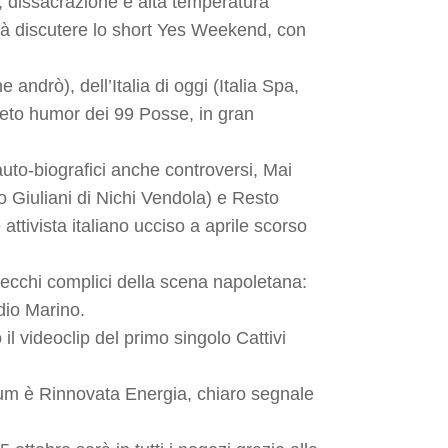
o, dissacrazione e alta temperatura
farà discutere lo short Yes Weekend, con
ndrò), dell’Italia di oggi (Italia Spa,
sueto humor dei 99 Posse, in gran
 auto-biografici anche controversi, Mai
lo Giuliani di Nichi Vendola) e Resto
attivista italiano ucciso a aprile scorso
vecchi complici della scena napoletana:
dio Marino.
il videoclip del primo singolo Cattivi
bum è Rinnovata Energia, chiaro segnale