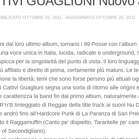
TIVI GUAGLIUNI Nuovo 
UBBLICATO
OTTOBRE 25, 2011
· AGGIORNATO
OTTOBRE 25, 2011
ni dal loro ultimo album, tornano i 99 Posse con l’album 
una voce unica in Italia, lucida, radicale e underground, 
picca per la singolarità del punto di vista. Il loro ling
ù affilato e diretto di prima, certamente più maturo. Le te
ione la libertà; temi che sono forse persino più attuali og
i Cattivi Guagliuni segna una sorta di ritorno alle origini 
e caratterizza la band fin dal primo album, naturalmente 
’R’n’B tinteggiato di Reggae della title track ai suoni N
 andrò fino all’Hardcore Punk di La Paranza di San Preca
to il Raggamuffin (Canto pe’ dispietto, Tarantelle pe’ campa
y of Secondigliano).