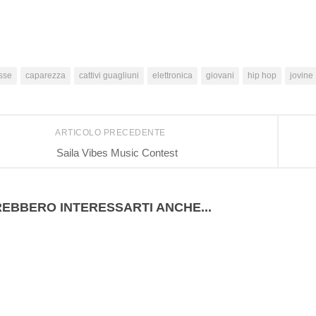
sse
caparezza
cattivi guagliuni
elettronica
giovani
hip hop
jovine
ARTICOLO PRECEDENTE
Saila Vibes Music Contest
EBBERO INTERESSARTI ANCHE...