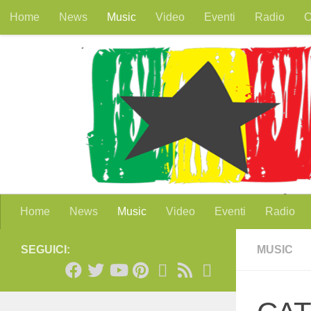
Home
News
Music
Video
Eventi
Radio
O
Salta al contenuto
Home
News
Music
Video
Eventi
Radio
SEGUICI:
MUSIC