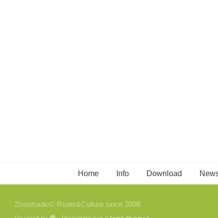
Home
Info
Download
New
Zionetradio© Roots&Culture since 2008