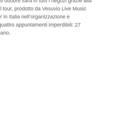
ottobre sarà in tutti i negozi grazie alla
 il tour, prodotto da Vesuvio Live Music
 in Italia nell’organizzazione e
quattro appuntamenti imperdibili: 27
lano.