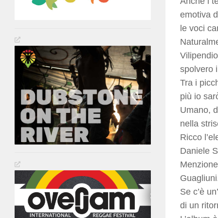
Anche i t
emotiva de
le voci c
Naturalmen
Vilipendio
spolvero 
Tra i picc
più io sar
Umano, ded
nella stri
Ricco l’e
Daniele S
Menzione a
Guagliuni
Se c’è un
di un rit