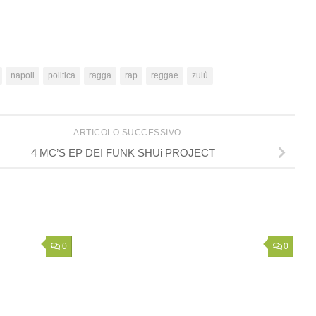
napoli
politica
ragga
rap
reggae
zulù
ARTICOLO SUCCESSIVO
4 MC’S EP DEI FUNK SHUi PROJECT
0
0