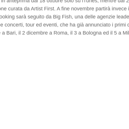
in anteprima dal 18 ottobre solo su iTunes, mentre dal 25 
one curata da Artist First. A fine novembre partirà invece
booking sarà seguito da Big Fish, una delle agenzie leader
e concerti, tour ed eventi, che ha già annunciato i primi 
a Bari, il 2 dicembre a Roma, il 3 a Bologna ed il 5 a Mi