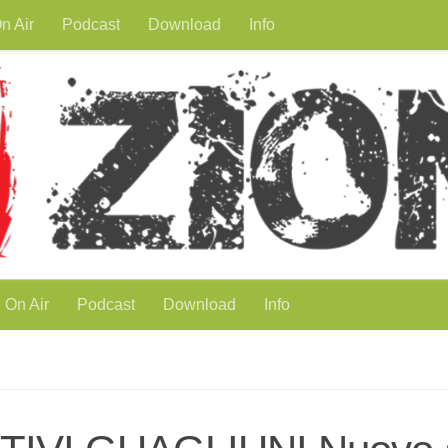
n Air
Podcast
Download
Info
On Air
Podcast
Download
Info