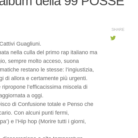
album della 99 POSSE
SHARE
Cattivi Guagliuni.
nata nella culla del primo rap italiano ma
uaggio, sempre molto acceso, suona
matiche restano le stesse: l’ingiustizia,
gi di allora e certamente più urgenti.
e ripropone l’efficacissima miscela di
aggiornata a oggi.
u Disco di Confusione totale e Penso che
rio. Con alcuni punti fermi,
’) e l’Hip hop (Morire tutti i giorni,