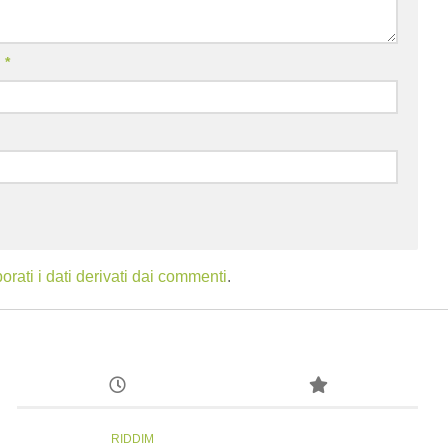
l
*
ati i dati derivati dai commenti
.
RIDDIM