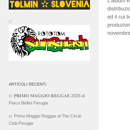
L’album è 
distribuzi
ed il cui 
produzion
novembre 
ARTICOLI RECENTI
𝐏𝐑𝐈𝐌𝐎 𝐌𝐀𝐆𝐆𝐈𝐎 𝐑𝐄𝐆𝐆𝐀𝐄 2026 al
Parco Bellini Perugia
Primo Maggio Reggae al The Circle
Club Perugia