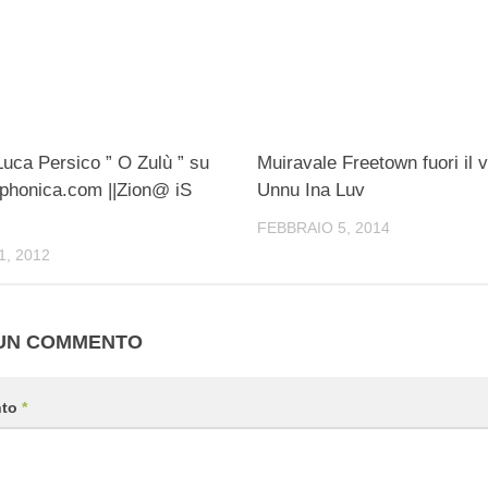
Luca Persico ” O Zulù ” su
Muiravale Freetown fuori il v
phonica.com ||Zion@ iS
Unnu Ina Luv
FEBBRAIO 5, 2014
, 2012
 UN COMMENTO
nto
*