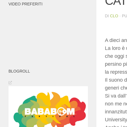
CAT
VIDEO PREFERITI
DI
CLO
· P
A dieci an
La loro è 
che oggi s
persino pi
BLOGROLL
la repress
Il suono d
generi ch
Si va dall
non me ne
innanzitut
Universit