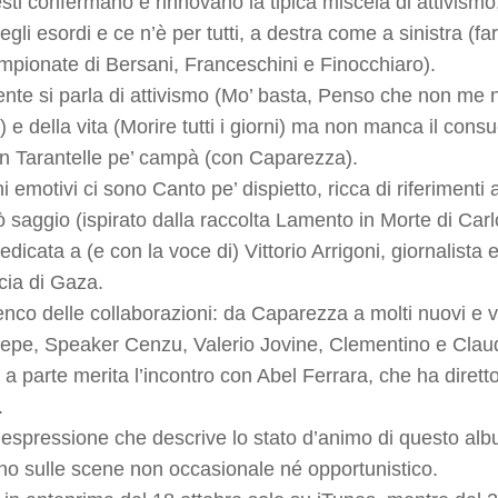
esti confermano e rinnovano la tipica miscela di attivism
gli esordi e ce n’è per tutti, a destra come a sinistra (
ampionate di Bersani, Franceschini e Finocchiaro).
te si parla di attivismo (Mo’ basta, Penso che non me ne a
) e della vita (Morire tutti i giorni) ma non manca il con
in Tarantelle pe’ campà (con Caparezza).
hi emotivi ci sono Canto pe’ dispietto, ricca di riferimenti
ò saggio (ispirato dalla raccolta Lamento in Morte di Car
icata a (e con la voce di) Vittorio Arrigoni, giornalista e 
scia di Gaza.
lenco delle collaborazioni: da Caparezza a molti nuovi e 
epe, Speaker Cenzu, Valerio Jovine, Clementino e Clau
 parte merita l’incontro con Abel Ferrara, che ha diretto 
.
’espressione che descrive lo stato d’animo di questo al
orno sulle scene non occasionale né opportunistico.