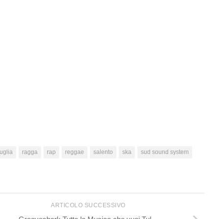
uglia
ragga
rap
reggae
salento
ska
sud sound system
ARTICOLO SUCCESSIVO