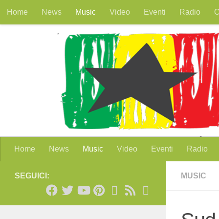
Home
News
Music
Video
Eventi
Radio
O
Salta al contenuto
Home
News
Music
Video
Eventi
Radio
SEGUICI:
MUSIC