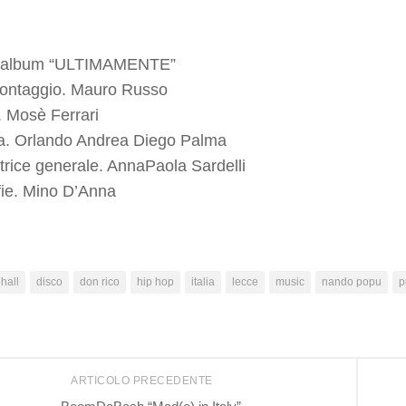
all’album “ULTIMAMENTE”
montaggio. Mauro Russo
. Mosè Ferrari
ia. Orlando Andrea Diego Palma
trice generale. AnnaPaola Sardelli
ie. Mino D’Anna
hall
disco
don rico
hip hop
italia
lecce
music
nando popu
p
ARTICOLO PRECEDENTE