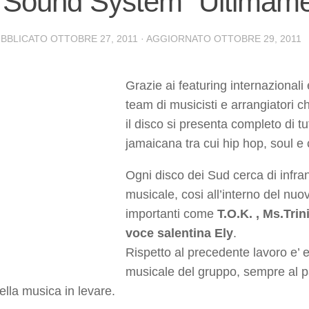
 Sound System “Ultimame
UBBLICATO
OTTOBRE 27, 2011
· AGGIORNATO
OTTOBRE 29, 2011
Grazie ai featuring internazionali
team di musicisti e arrangiatori 
il disco si presenta completo di tu
jamaicana tra cui hip hop, soul e
Ogni disco dei Sud cerca di infra
musicale, cosi all’interno del nuo
importanti come
T.O.K.
, Ms.Trin
voce salentina Ely
.
Rispetto al precedente lavoro e’ e
musicale del gruppo, sempre al p
della musica in levare.