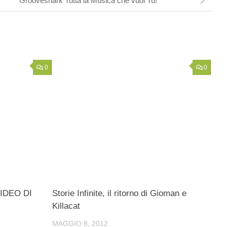
Grooveshark Tutta la Musica che vuoi Tu!
0
0
IDEO DI
Storie Infinite, il ritorno di Gioman e
Killacat
MAGGIO 8, 2012