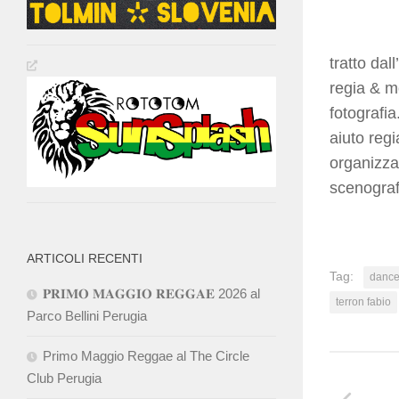
tratto d
regia & 
fotografia
aiuto reg
organizza
scenograf
ARTICOLI RECENTI
Tag:
dance
𝐏𝐑𝐈𝐌𝐎 𝐌𝐀𝐆𝐆𝐈𝐎 𝐑𝐄𝐆𝐆𝐀𝐄 2026 al
terron fabio
Parco Bellini Perugia
Primo Maggio Reggae al The Circle
Club Perugia