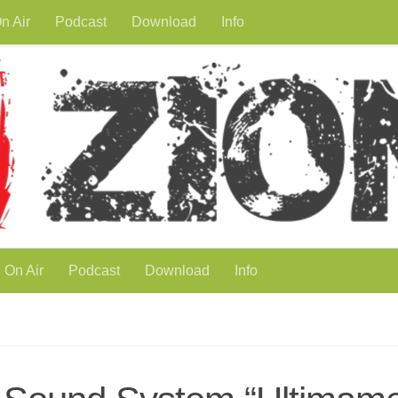
n Air
Podcast
Download
Info
On Air
Podcast
Download
Info