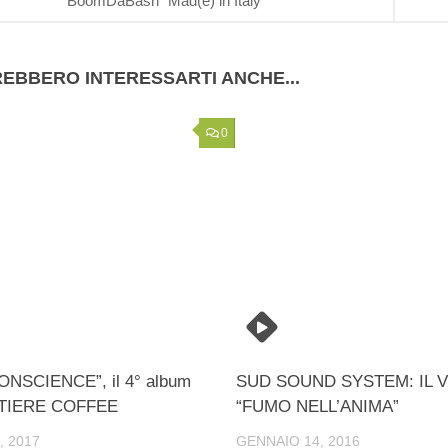
BoomDaBash “Mad(e) in Italy”
EBBERO INTERESSARTI ANCHE...
0
ONSCIENCE”, il 4° album
SUD SOUND SYSTEM: IL V
RTIERE COFFEE
“FUMO NELL’ANIMA”
, 2017
GENNAIO 14, 2016