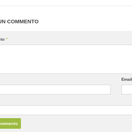
 UN COMMENTO
nto
*
Emai
b