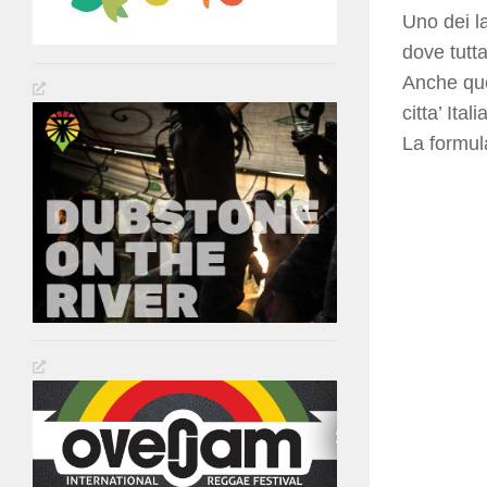
Uno dei la
dove tutt
Anche que
citta’ Ita
La formul