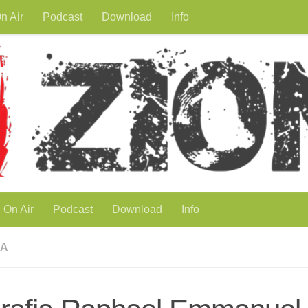
n Air
Podcast
Download
Info
On Air
Podcast
Download
Info
IA