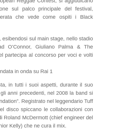
uropean Reggae Contest, si aggiudicano
zione sul palco principale del festival,
serata che vede come ospiti i Black
 esibendosi sul main stage, nello stadio
néad O’Connor, Giuliano Palma & The
 partecipa al concorso per voci e volti
icarsi fra i primi 12 ed
in onda su Rai 1
, in tutti i suoi aspetti, durante il suo
gli anni precedenti, nel 2008 la band si
ndation
”. Registrato nel leggendario Tuff
el disco spiccano le collaborazioni con
 di Roland McDermott (chief engineer del
or Kelly) che ne cura il mix.