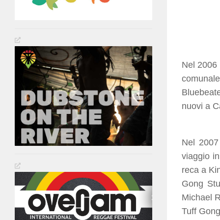
Nel 2006 
comunale
Bluebeate
nuovi
esiben
Nel 2007 
viaggio i
reca a Ki
Gong Stud
Michael R
Tuff Gong