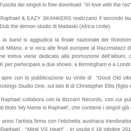
’uscita dei singoli in free download “
In love with the ras
 Raphael & EAZY SKANKERS realizzano il secondo lavor
 Dub the demon studio di Madaski (Africa Unite).
 la band si aggiudica la finale nazionale del Rototo
di Milano, e si reca alle finali europee al Razzmatazz di
ne estiva viene dedicata alla promozione dell’album,
UK per partecipare a due shows, a Birmingham e a Londr
i apre con la pubblicazione su vinile di “
Good Old vib
ckings Studio One, sul lato B di Christopher Ellis (figlio 
Raphael collabora con la Bizzarri Records, con cui pu
al titolo
‘My Name is Raphael’
, che contiene i singoli già 
 anno l’artista firma con l’etichetta austriaca Irievibrat
i Raphael , “Mind VS Heart” , in uscita il 18 ottobre 2