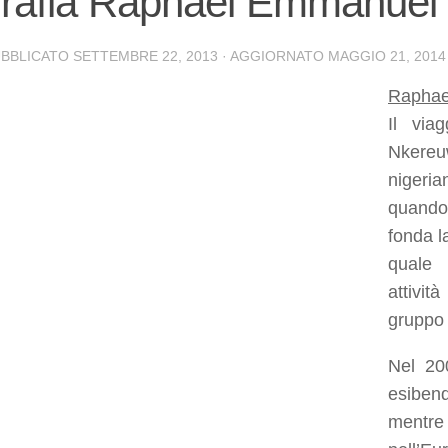
grafia Raphael Emmanue
UBBLICATO
SETTEMBRE 22, 2013
· AGGIORNATO
MAGGIO 21, 2014
Raphael
Il via
Nkereu
nigeri
quando
fonda 
quale 
attivi
gruppo 
Nel 20
esiben
mentre 