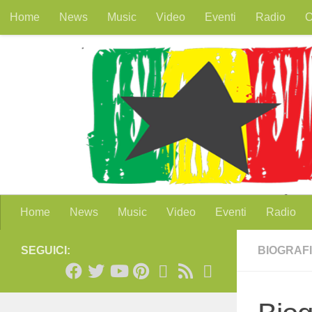
Home
News
Music
Video
Eventi
Radio
O
Salta al contenuto
Home
News
Music
Video
Eventi
Radio
SEGUICI:
BIOGRAF