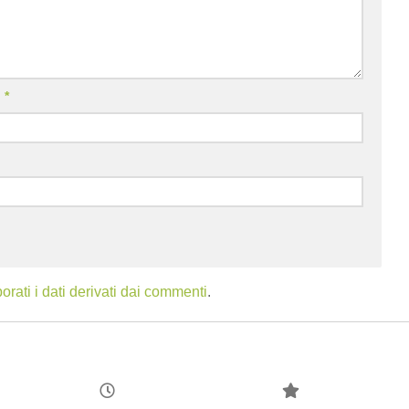
l
*
ati i dati derivati dai commenti
.