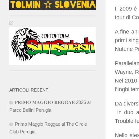
Il 2009 è
tour di C
A fine an
primi sing
Nutune Pr
Parallela
Wayne, Ra
Nel 2010 
l’Inghilte
ARTICOLI RECENTI
𝐏𝐑𝐈𝐌𝐎 𝐌𝐀𝐆𝐆𝐈𝐎 𝐑𝐄𝐆𝐆𝐀𝐄 2026 al
Da divers
Parco Bellini Perugia
in duo ac
Trouble fe
Primo Maggio Reggae al The Circle
Club Perugia
Nello ste