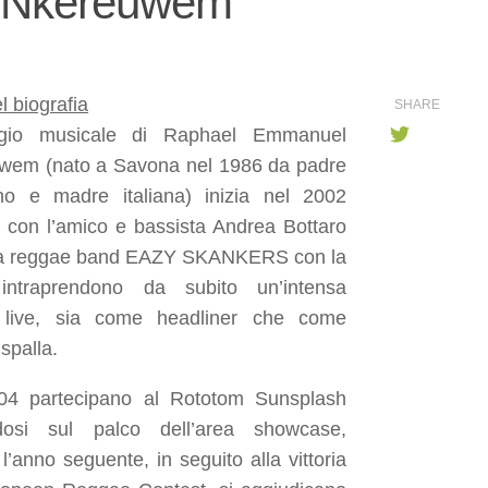
l Nkereuwem
 biografia
SHARE
ggio musicale di Raphael Emmanuel
wem (nato a Savona nel 1986 da padre
ano e madre italiana) inizia nel 2002
 con l’amico e bassista Andrea Bottaro
la reggae band EAZY SKANKERS con la
intraprendono da subito un’intensa
tà live, sia come headliner che come
spalla.
04 partecipano al Rototom Sunsplash
dosi sul palco dell’area showcase,
l’anno seguente, in seguito alla vittoria