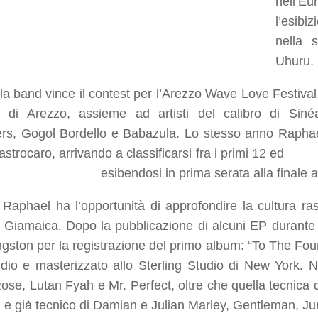
nell’E
l’esibi
nella 
Uhuru.
la band vince il contest per l’Arezzo Wave Love Festival,
 di Arezzo, assieme ad artisti del calibro di Si
rs, Gogol Bordello e Babazula. Lo stesso anno Raphael
 a Castrocaro, arrivando a classif
dosi in prima serata alla finale andata 
Raphael ha l’opportunità di approfondire la cultura rasta
n Giamaica. Dopo la pubblicazione di alcuni EP durante 
ngston per la registrazione del primo album: “
To The Fou
io e masterizzato allo Sterling Studio di New York. N
ose, Lutan Fyah e Mr. Perfect, oltre che quella tecnica
 e già tecnico di Damian e Julian Marley, Gentleman, Juni