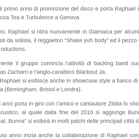
 il primo anno di promozione del disco e porta Raphael
ocoa Tea e Turbulence a Genova.
no, Raphael si ritira nuovamente in Giamaica per alcuni
oli da solista, il reggaeton “
Shake yuh body
” ed il pezzo
oductions.
mente il gruppo comincia l’attività di backing band s
s Zacharri e l’anglo-caraibico Blackout Ja.
Raphael si esibisce anche in showcase style a fianco 
rra (Birmingham, Bristol e Londra).
i anni porta in giro con l’amico e cantautore Zibba lo sh
ustico, al quale dalla fine del 2010 si aggiunge Bunn
at. Bunna” si esibirà in molti palchi delle principali città i
sso anno inizia anche la collaborazione di Raphael con