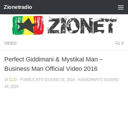
Zionetradio
Salta al contenuto
VIDEO
0
Perfect Giddimani & Mystikal Man –
Business Man Official Video 2016
DI
CLO
· PUBBLICATO
GIUGNO 16, 2016
· AGGIORNATO
GIUGNO
18, 2016