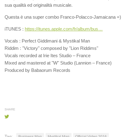
sua qualità ed originalità musicale.
Questa è una super combo Franco-Polacco-Jamaicana =)
iTUNES :
https://itunes.apple.com/fr/album/bus…
Vocals : Perfect Giddimani & Mystikal Man
Riddim : "Victory" composed by "Lion Riddims"
Vocals recorded at Irie Ites Studio – France
Mixed and mastered at "W" Studio (Lannion – France)
Produced by Babaorum Records
SHARE
Tag:
Business Man
Mystikal Man
Official Video 2016