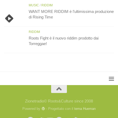
MUSIC
/
RIDDIM
WANT MORE RIDDIM è l’ultimissima produzione
di Rising Time
RIDDIM
Roots Fight è il nuovo riddim prodotto dai
Torreggae!
Zionetradio© Roots&Culture since 2008
Powered by
- Progettato con il
tema Hueman