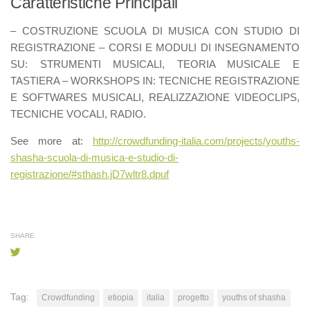
Caratteristiche Principali
– COSTRUZIONE SCUOLA DI MUSICA CON STUDIO DI
REGISTRAZIONE – CORSI E MODULI DI INSEGNAMENTO
SU: STRUMENTI MUSICALI, TEORIA MUSICALE E
TASTIERA – WORKSHOPS IN: TECNICHE REGISTRAZIONE
E SOFTWARES MUSICALI, REALIZZAZIONE VIDEOCLIPS,
TECNICHE VOCALI, RADIO.
See more at:
http://crowdfunding-italia.com/projects/youths-
shasha-scuola-di-musica-e-studio-di-
registrazione/#sthash.jD7wltr8.dpuf
SHARE
Tag:
Crowdfunding
etiopia
italia
progetto
youths of shasha