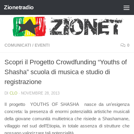
Zionetradio
Salta al contenuto
COMUNICATI
/
EVENTI
0
Scopri il Progetto Crowdfunding “Youths of
Shasha” scuola di musica e studio di
registrazione
DI
CLO
·
NOVEMBRE 28, 2013
Il progetto
YOUTHS OF SHASHA
nasce da un’esigenza
concreta: la presenza di enormi potenzialità artistiche musicali
della giovane comunità multietnica che risiede a Shashamane,
villaggio nel sud dell’Etiopia, in totale assenza di strutture che
possano valorizzare tali potenzialità.