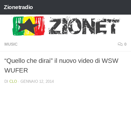
Zionetradio
Salta al contenuto
MUSIC
0
“Quello che dirai” il nuovo video di WSW
WUFER
DI
CLO
·
GENNAIO 12, 2014