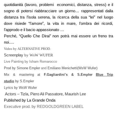
quotidianità
(lavoro, problemi economici, distanza, stress) e il
sogno di potersi riabbracciare un giorno… rappresentati dalla
distanza tra l’isola serena, la ricerca della sua “lei” nel luogo
dove risiede “l’amore”, la vita in mare, l’ombra dei ricordi,
l’approdo e il bacio appassionato …
Perché, “Quello Che Dirai” non potrà mai essere un freno tra
noi….
Video by
ALTERNATIVE PROD.
Screenplay
by
WsW WUFER
Live Painting by
Isham Romarocco
Prod by
Simone Empler
and
Emiliano Menichetti(WsW Wufer)
Mix & mastering at
F.Gagliardini’s &
S.Empler
Blue Trip
studio
by
S.Empler
Lyrics by
WsW Wufer
Actors –
Tizla, Piero Ali Passatore, Maurish Lee
Published by La Grande Onda
Executive prod. by
RED
GOLD
GREEN
LABEL