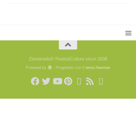
Zionetradio© Roots&Culture since 2008
Powered by
- Progettato con il
tema Hueman