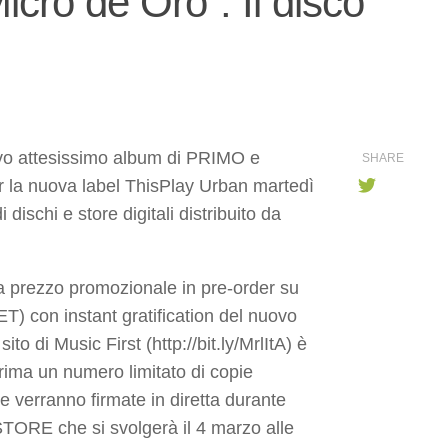
icro de Oro”. Il disco
ovo attesissimo album di PRIMO e
SHARE
la nuova label ThisPlay Urban martedì
i dischi e store digitali distribuito da
 a prezzo promozionale in pre-order su
ET) con instant gratification del nuovo
to di Music First (http://bit.ly/MrlItA) è
rima un numero limitato di copie
e verranno firmate in diretta durante
ORE che si svolgerà il 4 marzo alle