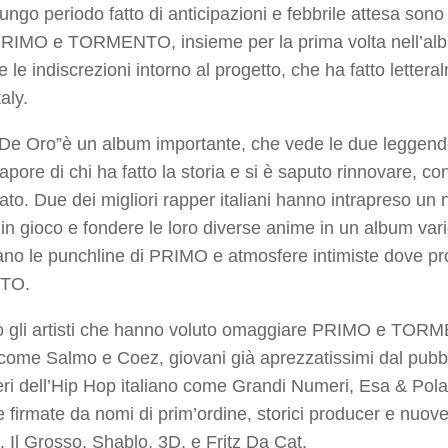
ngo periodo fatto di anticipazioni e febbrile attesa sono
 PRIMO e TORMENTO, insieme per la prima volta nell’alb
 le indiscrezioni intorno al progetto, che ha fatto lettera
aly.
 De Oro”è un album importante, che vede le due leggende 
apore di chi ha fatto la storia e si è saputo rinnovare, co
ato. Due dei migliori rapper italiani hanno intrapreso un 
i in gioco e fondere le loro diverse anime in un album var
ano le punchline di PRIMO e atmosfere intimiste dove pro
TO.
o gli artisti che hanno voluto omaggiare PRIMO e TORM
 come Salmo e Coez, giovani già aprezzatissimi dal pu
ieri dell’Hip Hop italiano come Grandi Numeri, Esa & Pol
e firmate da nomi di prim’ordine, storici producer e nuov
 Il Grosso, Shablo, 3D, e Fritz Da Cat.