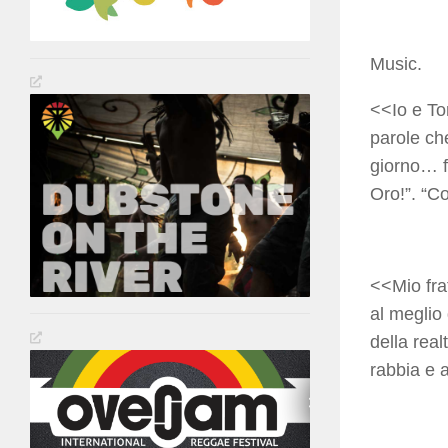
Music.
<<Io e To
parole ch
giorno… f
Oro!”. “C
<<Mio fra
al meglio
della real
rabbia e 