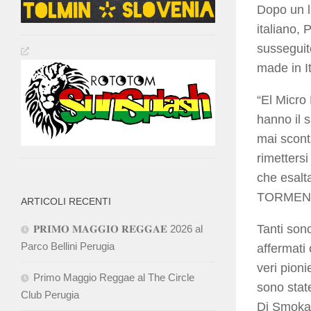
Dopo un lu
italiano,
susseguite
made in It
“El Micro
hanno il s
mai scont
rimetters
che esalt
TORMEN
ARTICOLI RECENTI
Tanti son
𝐏𝐑𝐈𝐌𝐎 𝐌𝐀𝐆𝐆𝐈𝐎 𝐑𝐄𝐆𝐆𝐀𝐄 2026 al
Parco Bellini Perugia
affermati
veri pion
Primo Maggio Reggae al The Circle
sono stat
Club Perugia
Dj Smoka,