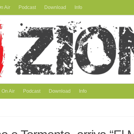
n Air
Podcast
Download
Info
On Air
Podcast
Download
Info