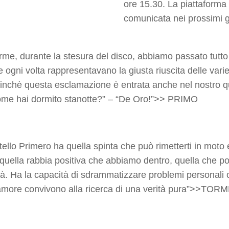
ore 15.30. La piattaforma 
comunicata nei prossimi gio
rme, durante la stesura del disco, abbiamo passato tutt
e ogni volta rappresentavano la giusta riuscita delle v
inchè questa esclamazione è entrata anche nel nostro q
ome hai dormito stanotte?” – “De Oro!”>> PRIMO
tello Primero ha quella spinta che può rimetterti in moto 
 quella rabbia positiva che abbiamo dentro, quella che po
tà. Ha la capacità di sdrammatizzare problemi personali c
amore convivono alla ricerca di una verità pura”>>TO