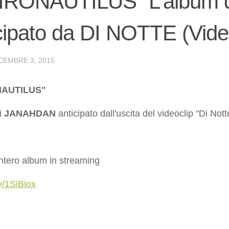
IRONAUTILUS” L’album
cipato da DI NOTTE (Vide
CEMBRE 3, 2015
NAUTILUS"
i
JANAHDAN
anticipato dall'uscita del videoclip "Di Nott
'intero album in streaming
ly/1SiBiox