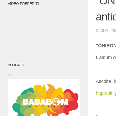
“ON
VIDEO PREFERITI
anti
DI
CLO
·
DI
"ONIRO
L'album d
BLOGROLL
Ascolta l
http://bit.