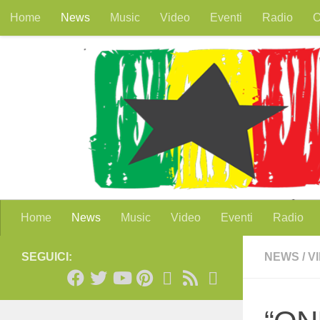
Home
News
Music
Video
Eventi
Radio
O
Salta al contenuto
Home
News
Music
Video
Eventi
Radio
SEGUICI:
NEWS
/
V