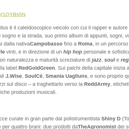
t.ly/1OYBs5N
lus è il caleidoscopico veicolo con cui il rapper e autore
 il sogno e la strada, suo primo album di appunti, sogni, 
i dalla nativa
Campobasso
fino a
Roma
, in un percorso
yle
vinti, e in direzione di un
hip hop
personale e sofistic
con naturalezza e maturità screziature di
jazz
,
soul
e
re
lla label
RedGoldGreen
. Sui palchi della capitale inizia 
ali
J.Wise
,
SoulCè
,
Smania Uagliuns
, e sono proprio q
zi sul disco – a traghettarlo verso la
ReddArmy
, etiche
tiche produzioni musicali.
acce curate in gran parte dal polistrumentista
Shiny D
(To
 per quattro brani: due prodotti da
TheAgronomist
dei s