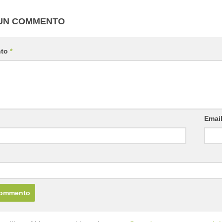
 UN COMMENTO
nto
*
Emai
b