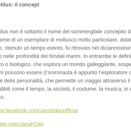
ilus: il concept
ilus non è soltanto il nome del sommergibile concepito da
nome di un esemplare di mollusco molto particolare, dotat
 ritenuto un tempo estinto, fu ritrovato nel diciannovesi
o nelle profondità dei fondali marini. In entrambe le defin
co o biologico, che esplora un mondo galleggiante, sospes
ni possono essere (l’onironauta è appunto l’esploratore de
e della personalità, che permette un viaggio attraverso i
ibili come il tempo, la società, il costume, la musica, i
o.
ww.facebook.com/Janahdanofficial
witter.com/JanahDan