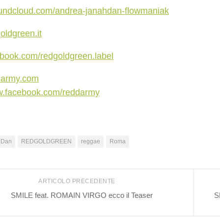
oundcloud.com/andrea-janahdan-flowmaniak
ldgreen.it
book.com/redgoldgreen.label
darmy.com
ww.facebook.com/reddarmy
hDan
REDGOLDGREEN
reggae
Roma
ARTICOLO PRECEDENTE
SMILE feat. ROMAIN VIRGO ecco il Teaser
S