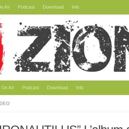
n Air
Podcast
Download
Info
On Air
Podcast
Download
Info
IDEO