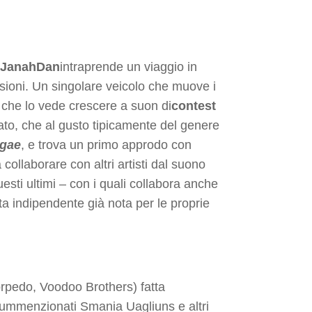
JanahDan
intraprende un viaggio in
visioni. Un singolare veicolo che muove i
 che lo vede crescere a suon di
contest
ato, che al gusto tipicamente del genere
ggae
, e trova un primo approdo con
a collaborare con altri artisti dal suono
uesti ultimi – con i quali collabora anche
tta indipendente già nota per le proprie
rpedo, Voodoo Brothers) fatta
ummenzionati Smania Uagliuns e altri