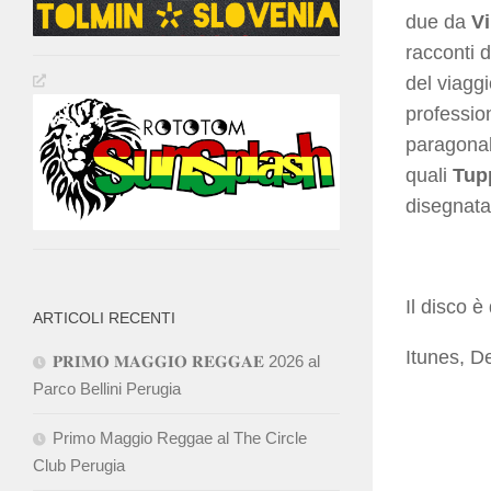
due da
Vi
racconti d
del viaggi
profession
paragonab
quali
Tup
disegnata
Il disco è 
ARTICOLI RECENTI
Itunes, D
𝐏𝐑𝐈𝐌𝐎 𝐌𝐀𝐆𝐆𝐈𝐎 𝐑𝐄𝐆𝐆𝐀𝐄 2026 al
Parco Bellini Perugia
Primo Maggio Reggae al The Circle
Club Perugia