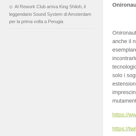
Onironaut
Al Rework Club arriva King Shiloh, il
leggendario Sound System di Amsterdam
per la prima volta a Perugia
Onironaut
anche il 
esemplare,
incontrarl
tecnologi
solo i sog
estension
imprescind
mutament
https://w
https://t