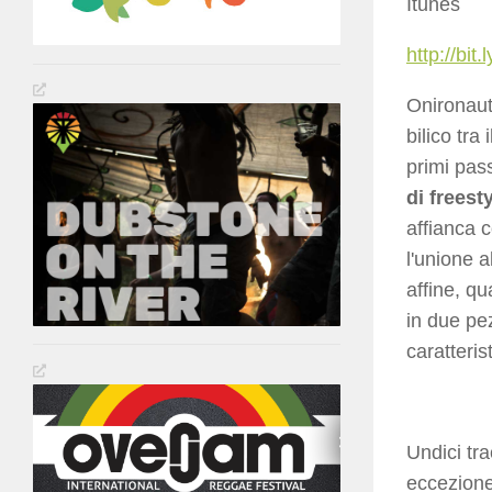
Itunes
http://bi
Onironauti
bilico tra
primi pass
di freest
affianca 
l'unione a
affine, qu
in due pez
caratteris
Undici tr
eccezione