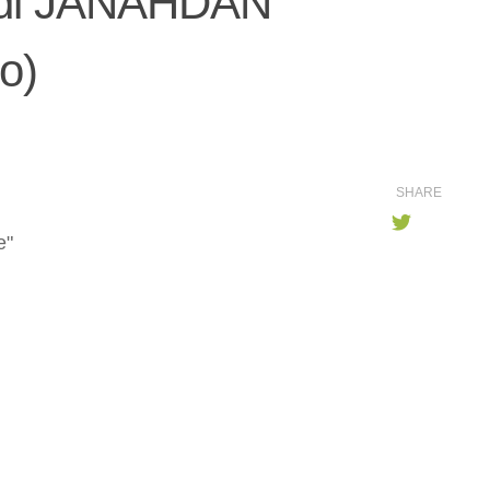
 di JANAHDAN
o)
SHARE
e"