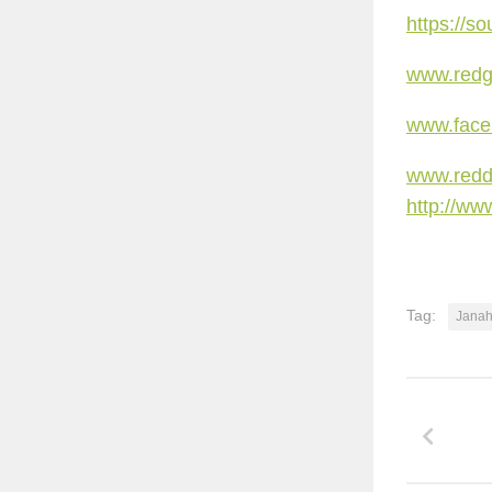
https://s
www.redgo
www.face
www.red
http://w
Tag:
Jana