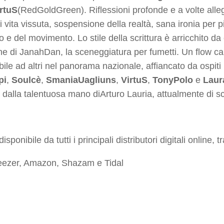
rtuS
(RedGoldGreen). Riflessioni profonde e a volte alle
i vita vissuta, sospensione della realtà, sana ironia per più
o e del movimento. Lo stile della scrittura è arricchito d
e di JanahDan, la sceneggiatura per fumetti. Un flow cara
ile ad altri nel panorama nazionale, affiancato da ospiti
pi
,
Soulcè
,
SmaniaUagliuns
,
VirtuS
,
TonyPolo
e
Laur
 dalla talentuosa mano diArturo Lauria, attualmente di s
disponibile da tutti i principali distributori digitali online, tr
eezer, Amazon, Shazam e Tidal