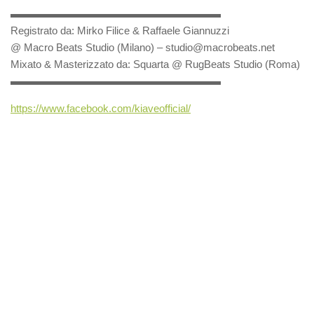
▬▬▬▬▬▬▬▬▬▬▬▬▬▬▬▬▬▬▬▬
Registrato da: Mirko Filice & Raffaele Giannuzzi
@ Macro Beats Studio (Milano) – studio@macrobeats.net
Mixato & Masterizzato da: Squarta @ RugBeats Studio (Roma)
▬▬▬▬▬▬▬▬▬▬▬▬▬▬▬▬▬▬▬▬
https://www.facebook.com/kiaveofficial/