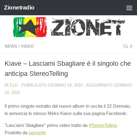
Zionetradio
Salta al contenuto
NEWS
/
VIDEO
0
Kiave – Lasciami Sbagliare è il singolo che
anticipa StereoTelling
DI
CLO
· PUBBLICATO
GENNAIO 14, 2016
· AGGIORNATO
GENNAIO
14, 2016
Il primo singolo estratto dal nuovo album in uscita il 22 Gennaio,
lo annuncia lo stesso Mirko Kiave sulla sua pagina Facebook:
"Lasciami Sbagliare" primo video tratto da
‪#‎StereoTelling‬
.
Prodotto da
Iamseife