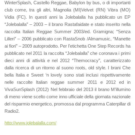
WinterSplash, Castello Reggae, Babylon by bus, o di importanti
club come, tra gli altri, Magnolia (MI)Velvet (RN) Vibra (MO)
Vidia (FC). In questi anni la Jolebalalla ha pubblicato un EP
“Jolebalalla” – 2003 – il brano Rastafaidate e stato inserito nella
raccolta Italian Reggae Summer 2003/ed. Gramigna; “Senza
Lilleri” – 2006 pubblicato con RastaSnob /Almamusic, “Manette
ai fiori” – 2009 autoprodotto. Per l’etichetta One Step Records ha
pubblicato nel 2011 la raccolta “Jolebalalla” che coronava i primi
dieci anni di attività e nel 2012 “Themocracy”, caratterizzato
dalla ricerca di un ritorno al suono roots, old style. I brani Che
bella Italia e Sweet ‘n lovely sono stati inclusi rispettivamente
nelle raccolte Italian reggae summer 2011 e 2012 ed in
VivaSunSplash (2012) Nel febbraio del 2013 il brano M’illumino
di meno viene scelto come inno ufficiale della giornata nazionale
del risparmio energetico, promossa dal programma Caterpillar di
Radio2.
http://www.jolebalalla.com/