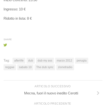
Ingresso: 10 €
Ridotto in lista: 8 €
SHARE
Tag:
afterlife
dub
dub my ass
marzo 2012
perugia
reggae
sabato 10
The dub sync
zionetradio
ARTICOLO SUCCESSIVO
Mecna, fuori il nuovo inedito Cerotti
ARTICOLO PRECEDENTE