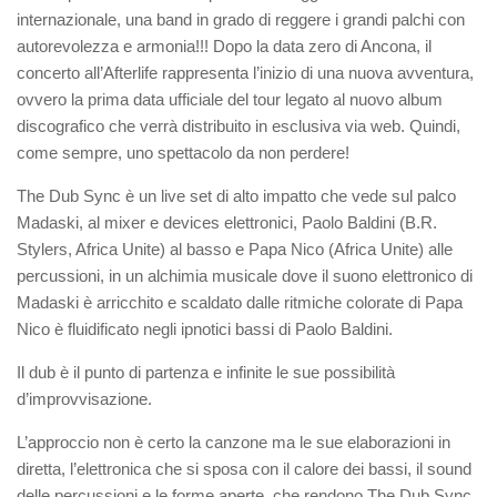
internazionale, una band in grado di reggere i grandi palchi con
autorevolezza e armonia!!! Dopo la data zero di Ancona, il
concerto all’Afterlife rappresenta l’inizio di una nuova avventura,
ovvero la prima data
ufficiale del tour legato al nuovo album
discografico che verrà distribuito in esclusiva via web. Quindi,
come sempre, uno spettacolo da non perdere!
The Dub Sync è un live set di alto impatto che vede sul palco
Madaski, al mixer e devices elettronici, Paolo Baldini (B.R.
Stylers, Africa Unite) al basso e Papa Nico (Africa Unite) alle
percussioni, in un alchimia musicale dove il suono elettronico di
Madaski è arricchito e scaldato dalle ritmiche colorate di Papa
Nico è fluidificato negli ipnotici bassi di Paolo Baldini.
Il dub è il punto di partenza e infinite le sue possibilità
d’improvvisazione.
L’approccio non è certo la canzone ma le sue elaborazioni in
diretta, l’elettronica che si sposa con il calore dei bassi, il sound
delle percussioni e le forme aperte, che rendono The Dub Sync