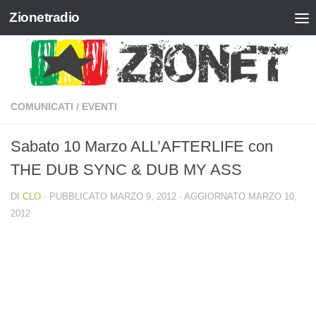
Zionetradio
Salta al contenuto
COMUNICATI
/
EVENTI
Sabato 10 Marzo ALL’AFTERLIFE con
THE DUB SYNC & DUB MY ASS
DI
CLO
· PUBBLICATO
MARZO 9, 2012
· AGGIORNATO
MARZO 10,
2012