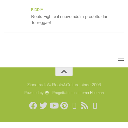
RIDDIM
Roots Fight è il nuovo riddim prodotto dai
Torreggae!
Zionetradio© Roots&Culture since 2008
Powered by
- Progettato con il
tema Hueman