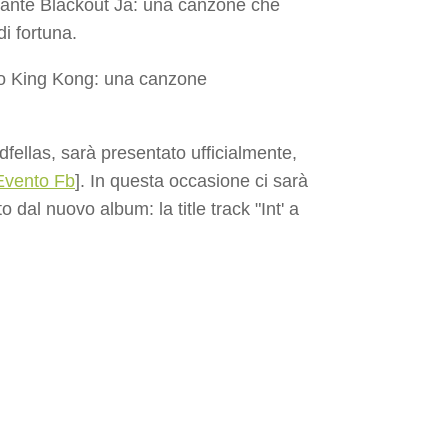
ntante Blackout Ja: una canzone che
di fortuna.
rio King Kong: una canzone
odfellas, sarà presentato ufficialmente,
Evento Fb
]. In questa occasione ci sarà
o dal nuovo album: la title track "Int' a