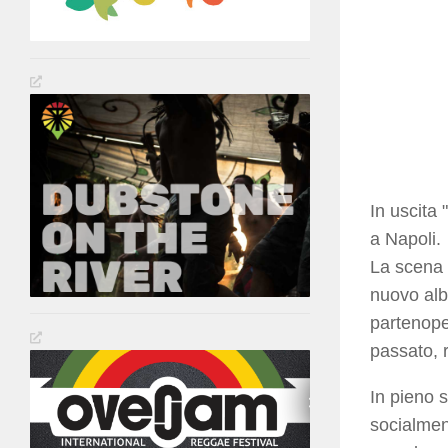
In uscita 
a Napoli.
La scena 
nuovo alb
partenope
passato, r
In pieno s
socialmen