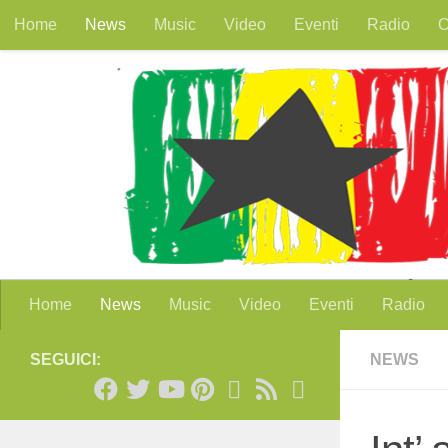
Home
News
Music
Video
Eventi
Radio
O
Salta al contenuto
Home
News
Music
Video
Eventi
Radio
SEGUICI:
NEWS