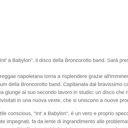
"Int' a Babylon", il disco della Broncorotto band. Sarà p
reggae napoletana torna a risplendere grazie all'imminent
um della Broncorotto band. Capitanata dal bravissimo c
a giunge al suo secondo lavoro in studio: un disco che rip
ivisitati in una nuova veste, che si uniscono a nuove pro
tile conscious, "Int' a Babylon", è un vero e proprio specc
te impegnati, fa da lente di ingrandimento alle problemat