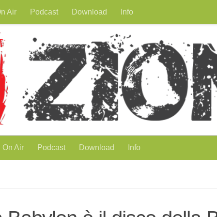
n Air
Podcast
Download
Info
On Air
Podcast
Download
Info