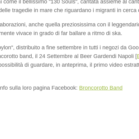
i come il bellissimo "130 Souls", cantata assieme al ca
elle tragedie in mare che riguardano i migranti in cerca 
llaborazioni, anche quella preziosissima con il leggenda
ente vivace in grado di far ballare a ritmo di ska.
bylon", distribuito a fine settembre in tutti i negozi da Go
ncorotto band, il 24 Settembre al Beer Gardendi Napoli [
ossibilità di guardare, in anteprima, il primo video estratt
info sulla loro pagina Facebook:
Broncorotto Band