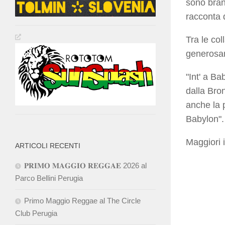
sono bran
racconta d
Tra le co
generosam
"Int' a Ba
dalla Bro
anche la p
Babylon".
Maggiori 
ARTICOLI RECENTI
𝐏𝐑𝐈𝐌𝐎 𝐌𝐀𝐆𝐆𝐈𝐎 𝐑𝐄𝐆𝐆𝐀𝐄 2026 al
Parco Bellini Perugia
Primo Maggio Reggae al The Circle
Club Perugia