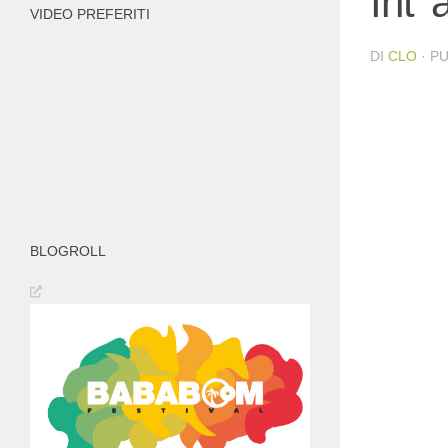
Int’
VIDEO PREFERITI
DI
CLO
· P
BLOGROLL