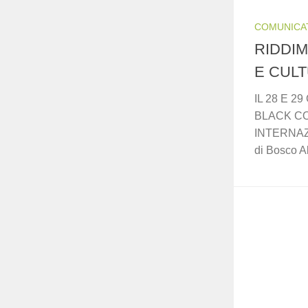
COMUNICA
RIDDIM
E CUL
IL 28 E 
BLACK CON
INTERNAZIO
di Bosco Al