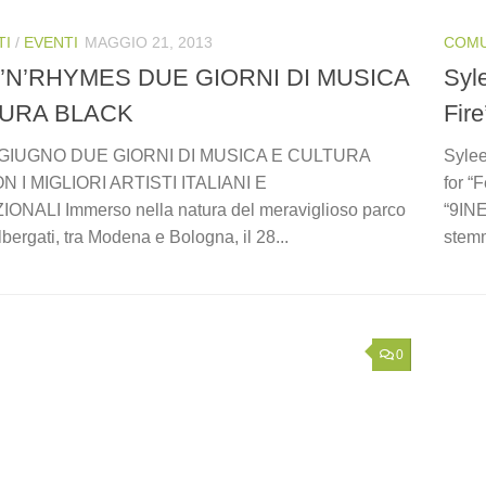
TI
/
EVENTI
MAGGIO 21, 2013
COMU
’N’RHYMES DUE GIORNI DI MUSICA
Syl
TURA BLACK
Fir
29 GIUGNO DUE GIORNI DI MUSICA E CULTURA
Sylee
 I MIGLIORI ARTISTI ITALIANI E
for “
NALI Immerso nella natura del meraviglioso parco
“9INE
bergati, tra Modena e Bologna, il 28...
stemm
0