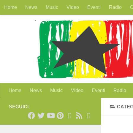
Home
News
Music
Video
Eventi
Radio
O
Salta al contenuto
Home
News
Music
Video
Eventi
Radio
SEGUICI:
CATEG