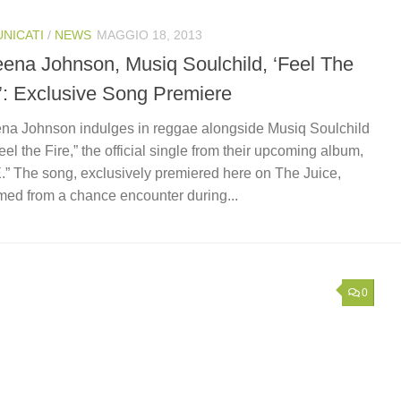
NICATI
/
NEWS
MAGGIO 18, 2013
eena Johnson, Musiq Soulchild, ‘Feel The
e’: Exclusive Song Premiere
na Johnson indulges in reggae alongside Musiq Soulchild
Feel the Fire,” the official single from their upcoming album,
.” The song, exclusively premiered here on The Juice,
ed from a chance encounter during...
0