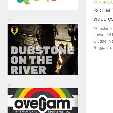
COMUNICA
BOOMDA
video e
“Sunshine R
nuovo dei 
Giugno in tu
Reggae” è 