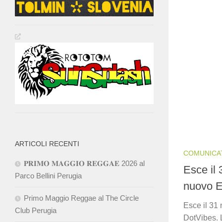
ARTICOLI RECENTI
COMUNICA
𝐏𝐑𝐈𝐌𝐎 𝐌𝐀𝐆𝐆𝐈𝐎 𝐑𝐄𝐆𝐆𝐀𝐄 2026 al
Esce il 
Parco Bellini Perugia
nuovo E
Primo Maggio Reggae al The Circle
Esce il 31
Club Perugia
DotVibes. L