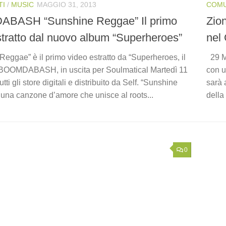
TI
/
MUSIC
MAGGIO 31, 2013
COMU
BASH “Sunshine Reggae” Il primo
Zio
stratto dal nuovo album “Superheroes”
nel
eggae” è il primo video estratto da “Superheroes, il
29 Ma
BOOMDABASH, in uscita per Soulmatical Martedì 11
con u
tti gli store digitali e distribuito da Self. “Sunshine
sarà 
una canzone d’amore che unisce al roots...
della
0