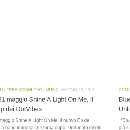
TI
/
FREE DOWNLOAD
/
MUSIC
MAGGIO 28, 2013
COMU
31 maggio Shine A Light On Me, il
Blu
p dei DotVibes
Unl
 maggio Shine A Light On Me, il nuovo Ep dei
“Blu
a band torinese che torna dopo il fortunato Inside
più s