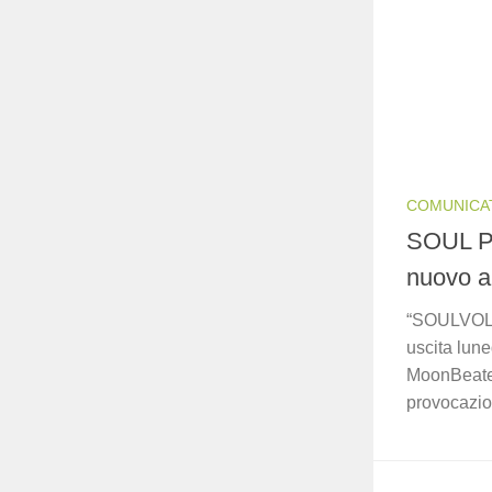
COMUNICA
SOUL P
nuovo 
“SOULVOLU
uscita luned
MoonBeaters
provocazion