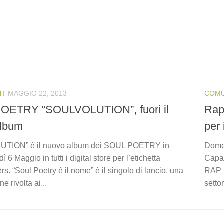
TI
MAGGIO 22, 2013
COMU
OETRY “SOULVOLUTION”, fuori il
Rap
album
per 
TION” è il nuovo album dei SOUL POETRY in
Domen
ì 6 Maggio in tutti i digital store per l’etichetta
Capan
. “Soul Poetry è il nome” è il singolo di lancio, una
RAP R
e rivolta ai...
setto