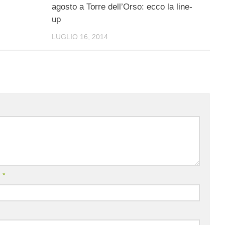
agosto a Torre dell’Orso: ecco la line-
up
LUGLIO 16, 2014
l
*