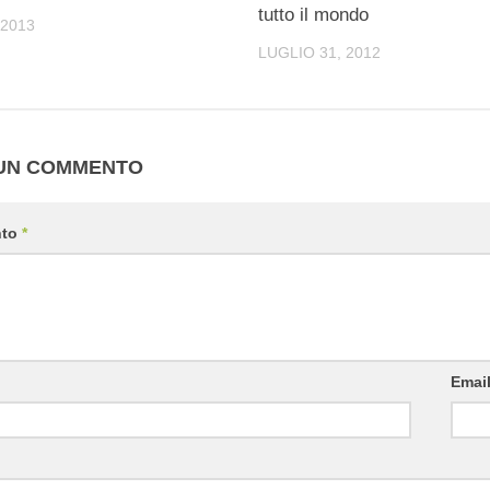
tutto il mondo
 2013
LUGLIO 31, 2012
 UN COMMENTO
nto
*
Emai
b