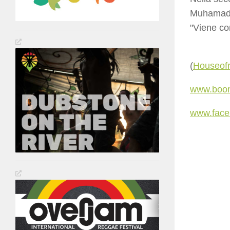
Muhama
"Viene co
(
Houseof
www.boom
www.faceb