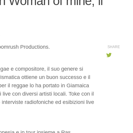
n Woman of mine, il
5
Boomrush Productions.
SHARE
gae e compositore, il suo genere si
rismatica ottiene un buon successo e il
er il reggae lo ha portato in Giamaica
ve con diversi artisti locali. Toke con il
nterviste radiofoniche ed esibizioni live
onesia e in tour insieme a Ras