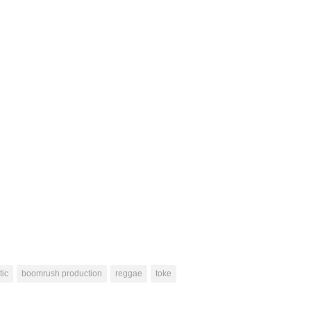
tic
boomrush production
reggae
toke