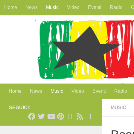
Home
News
Music
Video
Eventi
Radio
O
Salta al contenuto
Home
News
Music
Video
Eventi
Radio
SEGUICI:
MUSIC