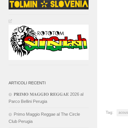
ARTICOLI RECENTI
𝐏𝐑𝐈𝐌𝐎 𝐌𝐀𝐆𝐆𝐈𝐎 𝐑𝐄𝐆𝐆𝐀𝐄 2026 al
Parco Bellini Perugia
Tag:
acous
Primo Maggio Reggae al The Circle
Club Perugia