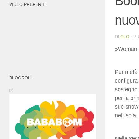
Boom
VIDEO PREFERITI
nuov
DI
CLO
· P
»Woman of
Per metà 
BLOGROLL
configura
sostegno 
per la pri
suo show è
nell'isola.
Nella sec