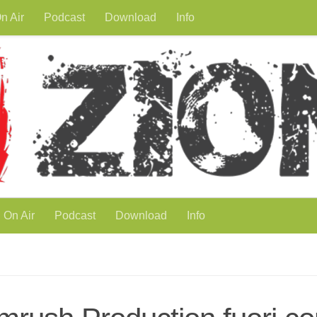
n Air
Podcast
Download
Info
On Air
Podcast
Download
Info