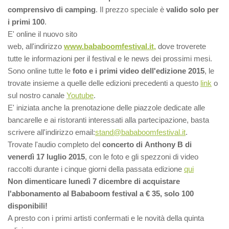
comprensivo di camping
. Il prezzo speciale è
valido solo per
i primi 100
.
E' online il nuovo sito
web, all'indirizzo
www.bababoomfestival.it,
dove troverete
tutte le informazioni per il festival e le news dei prossimi mesi.
Sono online tutte le
foto e i primi video dell'edizione 2015
, le
trovate insieme a quelle delle edizioni precedenti a questo
link
o
sul nostro canale
Youtube
.
E' iniziata anche la prenotazione delle piazzole dedicate alle
bancarelle e ai ristoranti interessati alla partecipazione, basta
scrivere all'indirizzo email:
stand@bababoomfestival.it
.
​Trovate l'audio completo del
concerto di Anthony B di
venerdì 17 luglio 2015
, con le foto e gli spezzoni di video
raccolti durante i cinque giorni della passata edizione
qui
Non dimenticare lunedì 7 dicembre di acquistare
l'abbonamento al Bababoom festival a € 35, solo 100
disponibili!
A presto con i primi artisti confermati e le novità della quinta