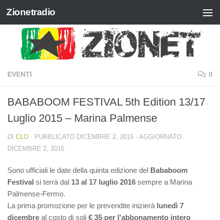
Zionetradio
Salta al contenuto
EVENTI
0
BABABOOM FESTIVAL 5th Edition 13/17
Luglio 2015 – Marina Palmense ​
DI
CLO
· PUBBLICATO
DICEMBRE 2, 2015
· AGGIORNATO
DICEMBRE 2, 2015
Sono ufficiali le date della quinta edizione del
Bababoom
Festival
si terrà dal
13 al 17 luglio 2016
sempre a Marina
Palmense-Fermo.
La prima promozione per le prevendite inizierà
lunedì 7
dicembre
al costo di soli
€ 35 per l'abbonamento intero