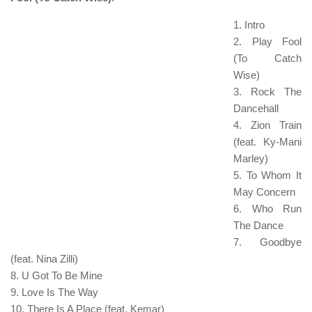
1. Intro
2. Play Fool
(To Catch
Wise)
3. Rock The
Dancehall
4. Zion Train
(feat. Ky-Mani
Marley)
5. To Whom It
May Concern
6. Who Run
The Dance
7. Goodbye
(feat. Nina Zilli)
8. U Got To Be Mine
9. Love Is The Way
10. There Is A Place (feat. Kemar)