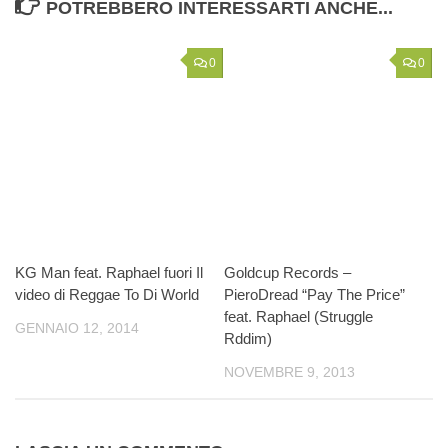
POTREBBERO INTERESSARTI ANCHE...
0
0
KG Man feat. Raphael fuori Il
Goldcup Records –
video di Reggae To Di World
PieroDread “Pay The Price”
feat. Raphael (Struggle
GENNAIO 12, 2014
Rddim)
NOVEMBRE 9, 2013