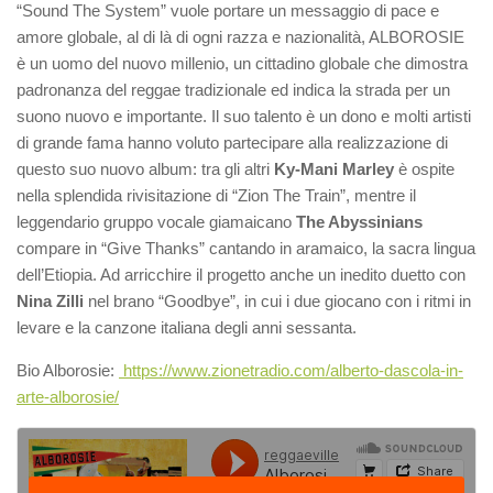
“Sound The System” vuole portare un messaggio di pace e
amore globale, al di là di ogni razza e nazionalità, ALBOROSIE
è un uomo del nuovo millenio, un cittadino globale che dimostra
padronanza del reggae tradizionale ed indica la strada per un
suono nuovo e importante. Il suo talento è un dono e molti artisti
di grande fama hanno voluto partecipare alla realizzazione di
questo suo nuovo album: tra gli altri
Ky-Mani Marley
è ospite
nella splendida rivisitazione di “Zion The Train”, mentre il
leggendario gruppo vocale giamaicano
The Abyssinians
compare in “Give Thanks” cantando in aramaico, la sacra lingua
dell’Etiopia. Ad arricchire il progetto anche un inedito duetto con
Nina Zilli
nel brano “Goodbye”, in cui i due giocano con i ritmi in
levare e la canzone italiana degli anni sessanta.
Bio Alborosie:
https://www.zionetradio.com/alberto-dascola-in-
arte-alborosie/