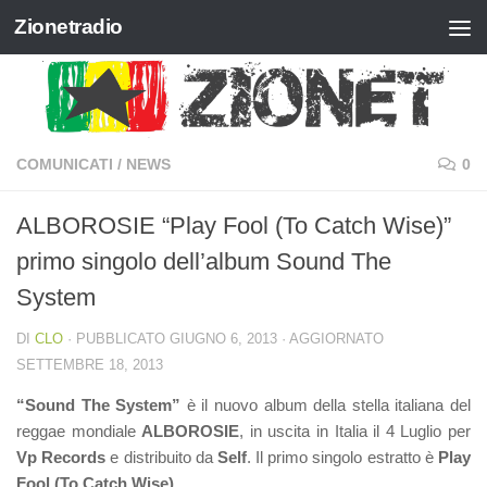
Zionetradio
Salta al contenuto
COMUNICATI
/
NEWS
0
ALBOROSIE “Play Fool (To Catch Wise)”
primo singolo dell’album Sound The
System
DI
CLO
· PUBBLICATO
GIUGNO 6, 2013
· AGGIORNATO
SETTEMBRE 18, 2013
“Sound The System”
è il nuovo album della stella italiana del
reggae mondiale
ALBOROSIE
, in uscita in Italia il 4 Luglio per
Vp Records
e distribuito da
Self
. Il primo singolo estratto è
Play
Fool (To Catch Wise)
.