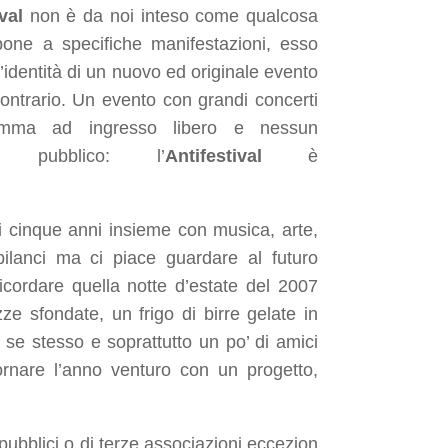
val
non è da noi inteso come qualcosa
one a specifiche manifestazioni, esso
’identità di un nuovo ed originale evento
ncontrario. Un evento con grandi concerti
amma ad ingresso libero e nessun
uto pubblico: l’
Antifestival
è
i cinque anni insieme con musica, arte,
lanci ma ci piace guardare al futuro
ordare quella notte d’estate del 2007
e sfondate, un frigo di birre gelate in
e stesso e soprattutto un po’ di amici
ornare l’anno venturo con un progetto,
 pubblici o di terze associazioni eccezion