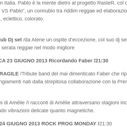
in Italia. Pablo è la mente dietro al progetto RasteR, col
VS Pablo”, un connubio tra riddim reggae ed elaborazio
, eclettico, colorato.
Dub Dj set
/da Atene un ospite d’eccezione, col suo dj s
a serata reggae nel modo migliore
A 23 GIUGNO 2013 Ricordando Faber
/21:30
FRAGILE
/Tribute band del mai dimenticato Faber che ri
angiamenti nati dalla strepitosa collaborazione con la Pr
ni di Amélie /I racconti di Amélie attraversano stagioni 
do vibrazioni delicate quanto magnetiche.
 24 GIUGNO 2013
ROCK PROG MONDAY /
21:30