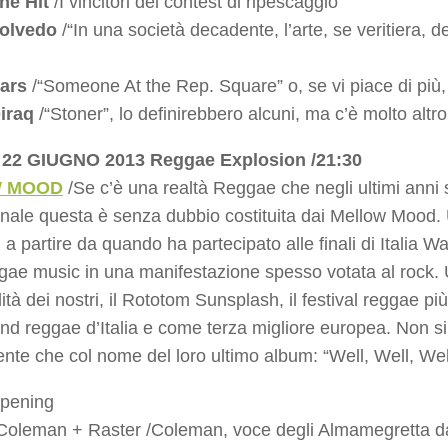
he Hit
/I vincitori del contest di ripescaggio
olvedo
/“In una società decadente, l’arte, se veritiera, de
ars
/“Someone At the Rep. Square” o, se vi piace di più, l
iraq
/“Stoner”, lo definirebbero alcuni, ma c’è molto altro
22 GIUGNO 2013 Reggae Explosion /21:30
 MOOD
/Se c’è una realtà Reggae che negli ultimi anni si
onale questa è senza dubbio costituita dai Mellow Mood
 a partire da quando ha partecipato alle finali di Italia W
gae music in una manifestazione spesso votata al rock.
dità dei nostri, il Rototom Sunsplash, il festival reggae 
and reggae d’Italia e come terza migliore europea. Non s
nte che col nome del loro ultimo album: “Well, Well, Wel
Opening
Coleman + Raster /Coleman, voce degli Almamegretta dal