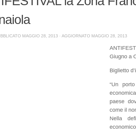
FESTIVAL la Zona Franca
naiola
UBBLICATO
MAGGIO 28, 2013
· AGGIORNATO
MAGGIO 28, 2013
ANTIFESTIV
Giugno a 
Biglietto d
“Un porto
economica 
paese dove
come il no
Nella def
economico m