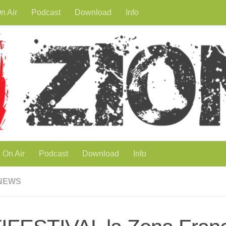
n Air
Podcast
Download
Info
On Air
Podcast
Download
Info
NEWS