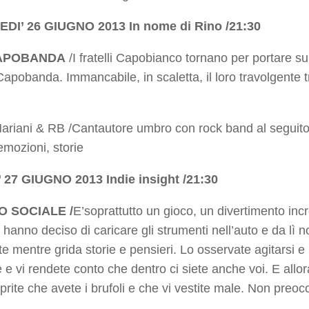
I’ 26 GIUGNO 2013 In nome di Rino /21:30
 CAPOBANDA
/I fratelli Capobianco tornano per portare sul
Capobanda. Immancabile, in scaletta, il loro travolgente 
ariani & RB /Cantautore umbro con rock band al seguito.
emozioni, storie
 27 GIUGNO 2013 Indie insight /21:30
O SOCIALE /
E’soprattutto un gioco, un divertimento in
hanno deciso di caricare gli strumenti nell’auto e da lì n
te mentre grida storie e pensieri. Lo osservate agitarsi e
 e vi rendete conto che dentro ci siete anche voi. E allo
prite che avete i brufoli e che vi vestite male. Non preoc