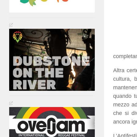
completam
Altra cer
cultura,
mantenen
quando tu
mezzo ad 
che si di
ancora ig
L’Antifest