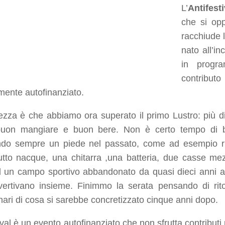
L’
Antifesti
che si opp
racchiude l
nato all’i
in progr
contrib
ente autofinanziato.
tezza è che abbiamo ora superato il primo Lustro: più d
 buon mangiare e buon bere. Non è certo tempo di bi
do sempre un piede nel passato, come ad esempio ric
tto nacque, una chitarra ,una batteria, due casse mezz
un campo sportivo abbandonato da quasi dieci anni a s
vertivano insieme. Finimmo la serata pensando di rit
nari di cosa si sarebbe concretizzato cinque anni dopo.
ival è un evento autofinanziato che non sfrutta contributi