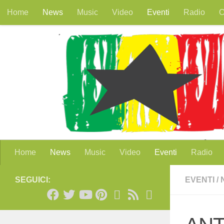
Home
News
Music
Video
Eventi
Radio
O
Salta al contenuto
Home
News
Music
Video
Eventi
Radio
SEGUICI:
EVENTI
/