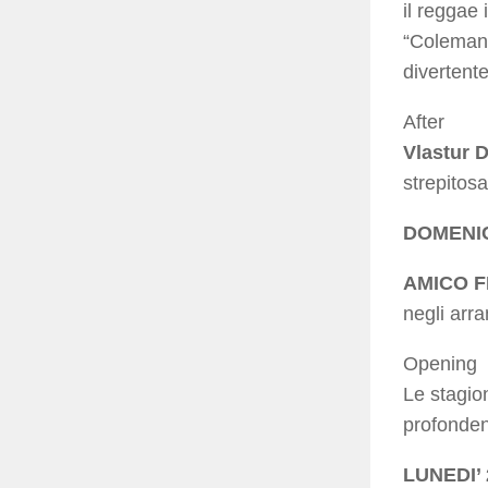
il reggae 
“Coleman 
divertente
After
Vlastur 
strepitos
DOMENIC
AMICO 
negli arr
Opening
Le stagio
profonden
LUNEDI’