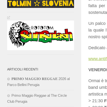
fatta per
sostenuta 
Un palco c
la quale 
nostro spi
Dedicato 
www.antife
ARTICOLI RECENTI
VENERDI
𝐏𝐑𝐈𝐌𝐎 𝐌𝐀𝐆𝐆𝐈𝐎 𝐑𝐄𝐆𝐆𝐀𝐄 2026 al
Ormai è t
Parco Bellini Perugia
band umbr
artistica 
Primo Maggio Reggae al The Circle
> 21:30
F
Club Perugia