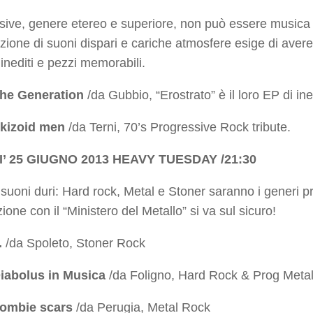
ssive, genere etereo e superiore, non può essere musica
zione di suoni dispari e cariche atmosfere esige di ave
 inediti e pezzi memorabili.
he Generation
/da Gubbio, “Erostrato” è il loro EP di ined
kizoid men
/da Terni, 70’s Progressive Rock tribute.
’ 25 GIUGNO 2013 HEAVY TUESDAY /21:30
 suoni duri: Hard rock, Metal e Stoner saranno i generi p
ione con il “Ministero del Metallo” si va sul sicuro!
.
/da Spoleto, Stoner Rock
iabolus in Musica
/da Foligno, Hard Rock & Prog Meta
ombie scars
/da Perugia, Metal Rock