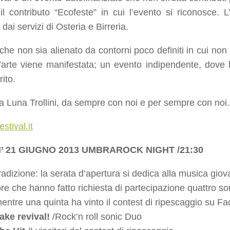
 il contributo “Ecofeste” in cui l’evento si riconosce. 
dai servizi di Osteria e Birreria.
he non sia alienato da contorni poco definiti in cui non s
l’arte viene manifestata; un evento indipendente, dove 
rito.
a Luna Trollini, da sempre con noi e per sempre con noi.
stival.it
’ 21 GIUGNO 2013 UMBRAROCK NIGHT /21:30
radizione: la serata d’apertura si dedica alla musica gio
e che hanno fatto richiesta di partecipazione quattro son
mentre una quinta ha vinto il contest di ripescaggio su F
ake revival!
/Rock’n roll sonic Duo