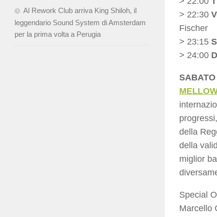
> 22:00
T
Al Rework Club arriva King Shiloh, il
> 22:30
V
leggendario Sound System di Amsterdam
Fischer
per la prima volta a Perugia
> 23:15
S
> 24:00
D
SABATO 
MELLOW
internazi
progressi,
della Reg
della vali
miglior b
diversame
Special 
Marcello 