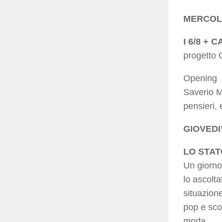
MERCOLED
I 6/8 +
progetto 
Opening
Saverio M
pensieri, 
GIOVEDI’
LO STAT
Un giorno 
lo ascolta
situazione
pop e sco
moda.