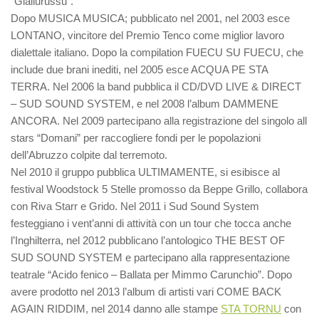
“Giallurussu”.
Dopo MUSICA MUSICA; pubblicato nel 2001, nel 2003 esce
LONTANO, vincitore del Premio Tenco come miglior lavoro
dialettale italiano. Dopo la compilation FUECU SU FUECU, che
include due brani inediti, nel 2005 esce ACQUA PE STA
TERRA. Nel 2006 la band pubblica il CD/DVD LIVE & DIRECT
– SUD SOUND SYSTEM, e nel 2008 l’album DAMMENE
ANCORA. Nel 2009 partecipano alla registrazione del singolo all
stars “Domani” per raccogliere fondi per le popolazioni
dell’Abruzzo colpite dal terremoto.
Nel 2010 il gruppo pubblica ULTIMAMENTE, si esibisce al
festival Woodstock 5 Stelle promosso da Beppe Grillo, collabora
con Riva Starr e Grido. Nel 2011 i Sud Sound System
festeggiano i vent’anni di attività con un tour che tocca anche
l’Inghilterra, nel 2012 pubblicano l’antologico THE BEST OF
SUD SOUND SYSTEM e partecipano alla rappresentazione
teatrale “Acido fenico – Ballata per Mimmo Carunchio”. Dopo
avere prodotto nel 2013 l’album di artisti vari COME BACK
AGAIN RIDDIM, nel 2014 danno alle stampe
STA TORNU
con