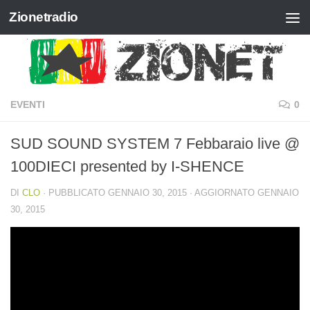
Zionetradio
Salta al contenuto
EVENTI
0
SUD SOUND SYSTEM 7 Febbaraio live @
100DIECI presented by I-SHENCE
DI
CLO
· PUBBLICATO
GENNAIO 30, 2015
· AGGIORNATO
GENNAIO
30, 2015