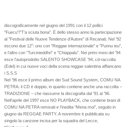
discograficamente nel giugno del 1991 con il 12 pollici
”Fuecu”/”T’a sciuta bona”. È dello stesso anno la partecipazione
al ”Festival delle Nuove Tendenze d’Autore” di Recanati. Nel ’92
escono due 12”: uno con ”Reggae internazionale” e ”Punnu ieu”,
e l’altro con ”Turcinieddhri” e ”Chiappalu”. Nei primi mesi del ’94
esce l’autoprodotto SALENTO SHOWCASE ’94, cd-raccolta
(Edel) in cui nuove voci della scena reggae salentina affiancano
i S.S.S
Nel ’96 esce il primo album dei Sud Sound System, COMU NA
PETRA: il CD è doppio, in quanto contiene anche una raccolta –
TRADIZIONE – che riassume la discografia dal ’91 al ’96.
Nell’aprile del 1997 esce NO PLAYBACK, che contiene brani di
COMU NA PETRA remixati e l’inedita “Mena moi”, seguito in
giugno da REGGAE PARTY. A novembre è pubblicata su
singolo la canzone incisa per la squadra del Lecce,