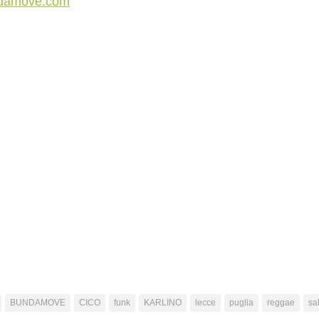
damove.com
BUNDAMOVE
CICO
funk
KARLINO
lecce
puglia
reggae
sa