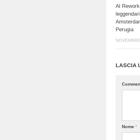
Al Rework 
leggendar
Amsterdam
Perugia
NOVEMBRE 
LASCIA
Comme
Nome
*