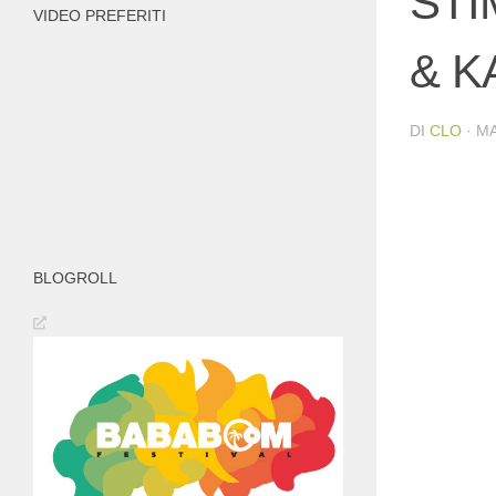
STI
VIDEO PREFERITI
& K
DI
CLO
·
MA
BLOGROLL