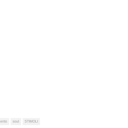
lento
soul
STIMOLI