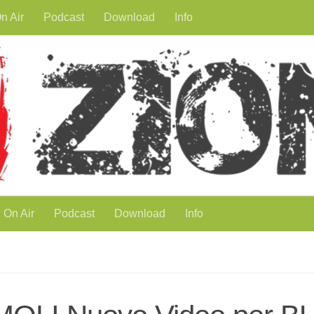
n Air
Podcast
Download
Info
On Air
Podcast
Download
Info