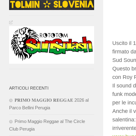
Uscito il 
firmato d
Sud Sound
Questo br
con Roy P
Il sound 
ARTICOLI RECENTI
funk mode
𝐏𝐑𝐈𝐌𝐎 𝐌𝐀𝐆𝐆𝐈𝐎 𝐑𝐄𝐆𝐆𝐀𝐄 2026 al
per le inc
Parco Bellini Perugia
Anche il v
salentina:
Primo Maggio Reggae al The Circle
irriverent
Club Perugia