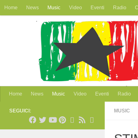
Home
News
Music
Video
Eventi
Radio
O
Salta al contenuto
Home
News
Music
Video
Eventi
Radio
SEGUICI:
MUSIC