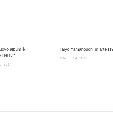
nuovo album è
Taiyo Yamanouchi in arte H
STHITZ”
MAGGIO 4, 2013
, 2014