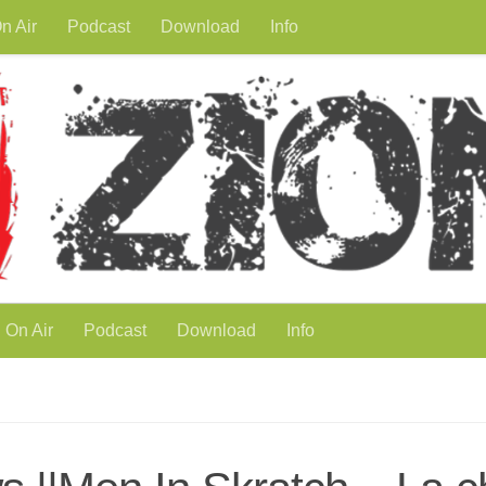
n Air
Podcast
Download
Info
On Air
Podcast
Download
Info