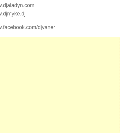
w.djaladyn.com
w.djmyke.dj
w.facebook.com/djyaner