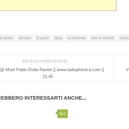
dj aladyn
dj myke
dj yaner
djing
la chiamata
men in skratch
scrat
ARTICOLO PRECEDENTE
@ Meet Pablo Outta Raster || www.radiophonica.com ||
V
21.45
EBBERO INTERESSARTI ANCHE...
0