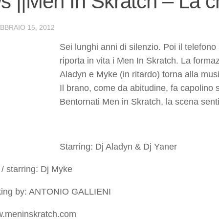
 ||Men In Skratch – La c
BBRAIO 15, 2012
Sei lunghi anni di silenzio. Poi il telefon
riporta in vita i Men In Skratch. La form
Aladyn e Myke (in ritardo) torna alla mus
Il brano, come da abitudine, fa capolino 
Bentornati Men in Skratch, la scena sent
Starring: Dj Aladyn & Dj Yaner
/ starring: Dj Myke
ing by: ANTONIO GALLIENI
w.meninskratch.com