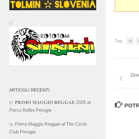
Tag:
dj
Zion
ARTICOLI RECENTI
𝐏𝐑𝐈𝐌𝐎 𝐌𝐀𝐆𝐆𝐈𝐎 𝐑𝐄𝐆𝐆𝐀𝐄 2026 al
POTR
Parco Bellini Perugia
Primo Maggio Reggae al The Circle
Club Perugia