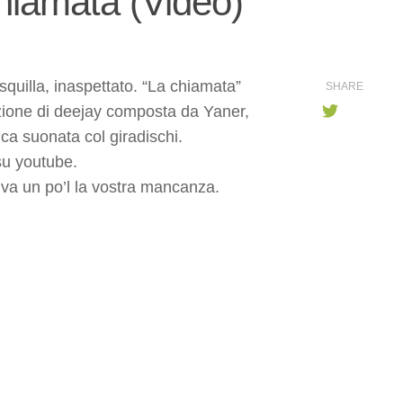
hiamata (Video)
o squilla, inaspettato. “La chiamata”
SHARE
azione di deejay composta da Yaner,
ica suonata col giradischi.
su youtube.
iva un po’l la vostra mancanza.