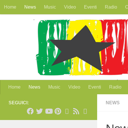
Home
News
Music
Video
Eventi
Radio
O
Salta al contenuto
Home
News
Music
Video
Eventi
Radio
SEGUICI:
NEWS