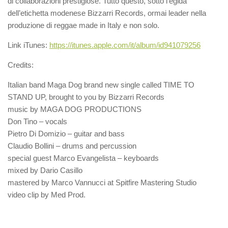
di collaborazioni prestigiose. Tutto questo, sotto l’egida
dell’etichetta modenese Bizzarri Records, ormai leader nella
produzione di reggae made in Italy e non solo.
Link iTunes:
https://itunes.apple.com/it/album/id941079256
Credits:
Italian band Maga Dog brand new single called TIME TO
STAND UP, brought to you by Bizzarri Records
music by MAGA DOG PRODUCTIONS
Don Tino – vocals
Pietro Di Domizio – guitar and bass
Claudio Bollini – drums and percussion
special guest Marco Evangelista – keyboards
mixed by Dario Casillo
mastered by Marco Vannucci at Spitfire Mastering Studio
video clip by Med Prod.