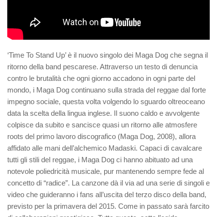
‘Time To Stand Up’ è il nuovo singolo dei Maga Dog che segna il
ritorno della band pescarese. Attraverso un testo di denuncia
contro le brutalità che ogni giorno accadono in ogni parte del
mondo, i Maga Dog continuano sulla strada del reggae dal forte
impegno sociale, questa volta volgendo lo sguardo oltreoceano
data la scelta della lingua inglese. Il suono caldo e avvolgente
colpisce da subito e sancisce quasi un ritorno alle atmosfere
roots del primo lavoro discografico (Maga Dog, 2008), allora
affidato alle mani dell’alchemico Madaski. Capaci di cavalcare
tutti gli stili del reggae, i Maga Dog ci hanno abituato ad una
notevole poliedricità musicale, pur mantenendo sempre fede al
concetto di “radice”. La canzone dà il via ad una serie di singoli e
video che guideranno i fans all’uscita del terzo disco della band,
previsto per la primavera del 2015. Come in passato sarà farcito