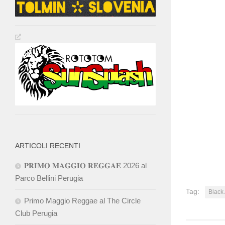
ARTICOLI RECENTI
𝐏𝐑𝐈𝐌𝐎 𝐌𝐀𝐆𝐆𝐈𝐎 𝐑𝐄𝐆𝐆𝐀𝐄 2026 al
Parco Bellini Perugia
Tag:
Black
Primo Maggio Reggae al The Circle
Club Perugia