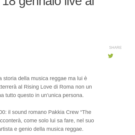
18 gennaio live al
SHARE
la storia della musica reggae ma lui è
atterrerà al Rising Love di Roma non un
a tutto questo in un’unica persona.
9:00: il sound romano Pakkia Crew “The
cconterà, come solo lui sa fare, nel suo
 artista e genio della musica reggae.