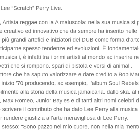
 Lee “Scratch” Perry Live.
, Artista reggae con la A maiuscola: nella sua musica si
 creativo ed innovativo che da sempre ha inserito nelle 
 più grandi artefici e iniziatori del DUB come forma d’arte 
nticiparne spesso tendenze ed evoluzioni. È fondamentale
usicali, è infatti tra i primi artisti al mondo ad inserire 
etri che si rompono, spari di pistola e versi di animali.
uttore che ha saputo valorizzare e dare credito a Bob Mar
e inizio ’70 producendo, ad esempio, l’album Soul Rebels
ilmente alla storia della musica jamaicana, dallo ska, al
 Max Romeo, Junior Bayles e di tanti altri nomi celebri 
 scrivere il contributo che ha dato Lee Perry alla musi
 rendere giustizia all’arte meravigliosa di Lee Perry.
e stesso: “Sono pazzo nel mio cuore, non nella mia ment