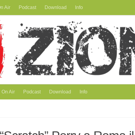
n Air
Podcast
Download
Info
On Air
Podcast
Download
Info