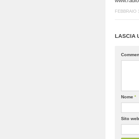
www.radio
FEBBRAIO 1
LASCIA
Comme
Nome
*
Sito we