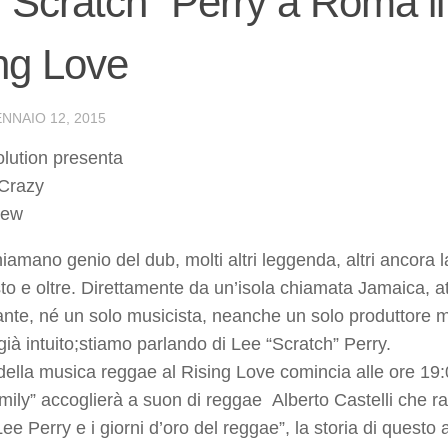
“Scratch” Perry a Roma il 
ng Love
NNAIO 12, 2015
lution presenta
Crazy
rew
hiamano genio del dub, molti altri leggenda, altri ancora 
sto e oltre. Direttamente da un’isola chiamata Jamaica, 
ante, né un solo musicista, neanche un solo produttore m
già intuito;stiamo parlando di Lee “Scratch” Perry.
 della musica reggae al Rising Love comincia alle ore 1
ily” accoglierà a suon di reggae Alberto Castelli che ra
ee Perry e i giorni d’oro del reggae”, la storia di questo