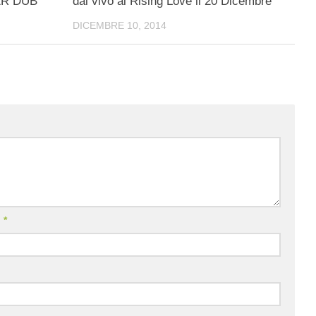
ER DUB
dal vivo al Rising Love il 20 Dicembre
DICEMBRE 10, 2014
l
*