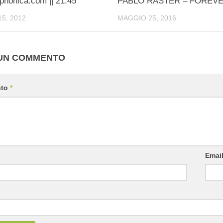
phonica.com || 21.45
PABLO RASTER – FOREV
5, 2012
MAGGIO 25, 2016
 UN COMMENTO
nto
*
Emai
b