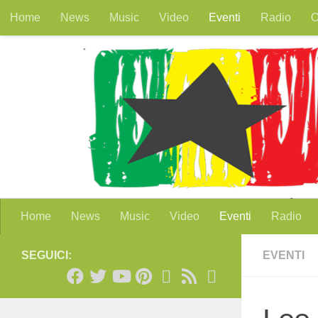
Home
News
Music
Video
Eventi
Radio
O
Salta al contenuto
Home
News
Music
Video
Eventi
Radio
SEGUICI:
EVENTI