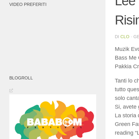
Lee 
VIDEO PREFERITI
Risi
DI
CLO
·
GE
Muzik Evo
Bass Me 
Pakkia C
BLOGROLL
Tanti lo c
tutto que
solo cant
Si, avete 
La storia
Green Fam
reading “L