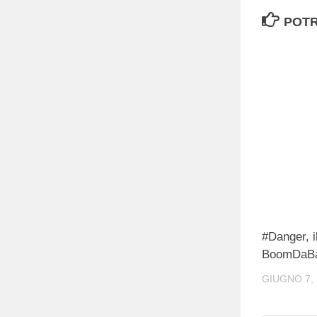
POTR
#Danger, i
BoomDaB
GIUGNO 7, 