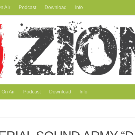
n Air
Podcast
Download
Info
On Air
Podcast
Download
Info