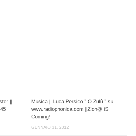
ter ||
Musica || Luca Persico ” O Zulù ” su
.45
www.radiophonica.com ||Zion@ iS
Coming!
GENNAIO 31, 2012