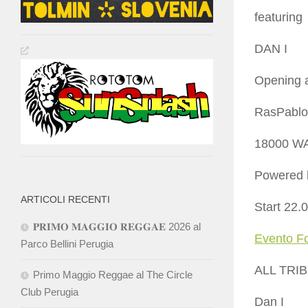
featuring
DAN I
Opening a
RasPablo
18000 W
Powered 
ARTICOLI RECENTI
Start 22.
𝐏𝐑𝐈𝐌𝐎 𝐌𝐀𝐆𝐆𝐈𝐎 𝐑𝐄𝐆𝐆𝐀𝐄 2026 al
Evento F
Parco Bellini Perugia
ALL TRI
Primo Maggio Reggae al The Circle
Club Perugia
Dan I