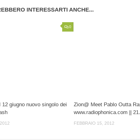
EBBERO INTERESSARTI ANCHE...
0
l 12 giugno nuovo singolo dei
Zion@ Meet Pablo Outta Ras
ash
www.radiophonica.com || 21
2012
FEBBRAIO 15, 2012