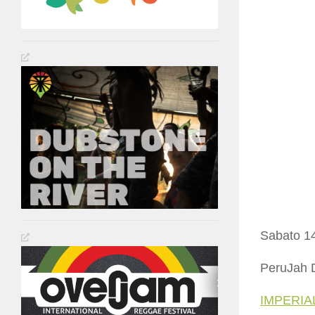
Sabato 14
PeruJah 
IMPERIA