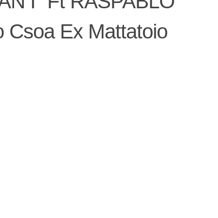
N I” Ft RASPABLO
Csoa Ex Mattatoio