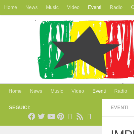
Home
News
Music
Video
Eventi
Radio
O
Salta al contenuto
Home
News
Music
Video
Eventi
Radio
SEGUICI:
EVENTI