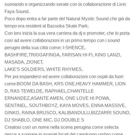
suonando e organizzando serate con la collaborazione di Livin
Faya Sound.
Poco dopo entra a far parte del Natural Mystic Sound che già da
tempo era resident al Bazooka Skate Park.
Con loro inizia la sua vera carriera da dj e promoter, che lo porta
così ad avere collaborazioni in un primo tempo con i sound
perugini della sua città come: I-SHENCE,
BASHFIRE,TRIGGAFINGA, FARISAN HI-FI, KING LANZI,
MASADA, ZIONET,
LAKE'S SOLDIERS, WHITE RHYMES.
Per poi espandersi ed avere collaborazioni con ospiti da fuori
come:BOOM DA BASH, KRS ONE,HEAVY HAMMER, LION
D, RAS TEWELDE, RAPHAEL,CHANTELLE
ERNANDEZ,ASANTE AMEN, ONE LOVE HI POWA,
SENTINEL, SOUTHBOYZ, KAYA MOVES, ENNA MASSIVE,
GINKO, RAINA BRUSCO, KALIBANDULU,BIZZARRI SOUND,
DJ SHABLO, ONE MIC, DJ DOUBLE S
Creatosi così un nome nella scena perugina come selecta
riesce a suonare in svariati locali del capoluogo umbro come