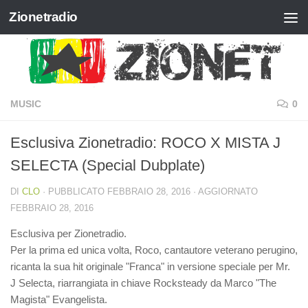
Zionetradio
Salta al contenuto
MUSIC
0
Esclusiva Zionetradio: ROCO X MISTA J
SELECTA (Special Dubplate)
DI
CLO
· PUBBLICATO
FEBBRAIO 28, 2016
· AGGIORNATO
FEBBRAIO 28, 2016
Esclusiva per Zionetradio.
Per la prima ed unica volta, Roco, cantautore veterano perugino,
ricanta la sua hit originale "Franca" in versione speciale per Mr.
J Selecta, riarrangiata in chiave Rocksteady da Marco "The
Magista" Evangelista.