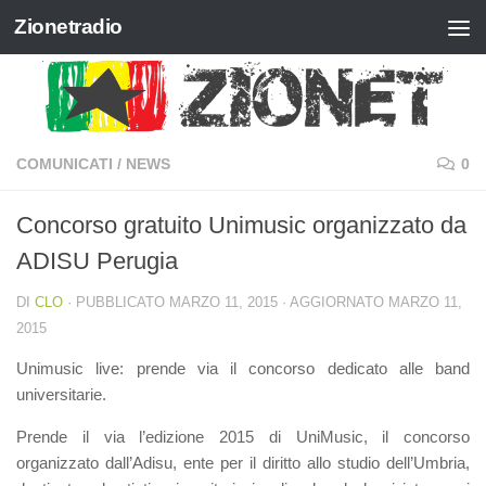
Zionetradio
Salta al contenuto
COMUNICATI
/
NEWS
0
Concorso gratuito Unimusic organizzato da
ADISU Perugia
DI
CLO
· PUBBLICATO
MARZO 11, 2015
· AGGIORNATO
MARZO 11,
2015
Unimusic live: prende via il concorso dedicato alle band
universitarie.
Prende il via l’edizione 2015 di UniMusic, il concorso
organizzato dall’Adisu, ente per il diritto allo studio dell’Umbria,