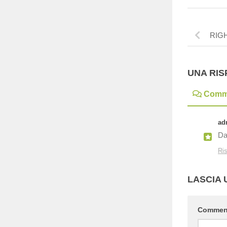
RIG
UNA RI
Comm
ad
Da
Ri
LASCIA
Comme