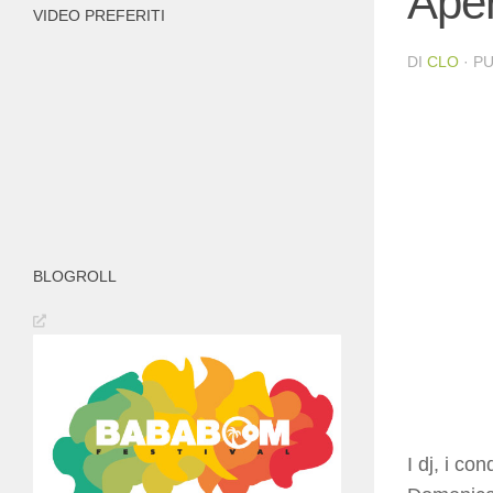
Aper
VIDEO PREFERITI
DI
CLO
· P
BLOGROLL
I dj, i c