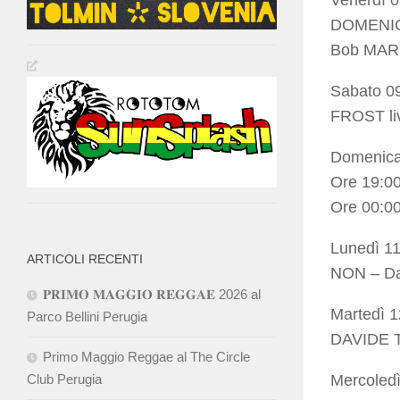
Venerdì 
DOMENIC
Bob MARL
Sabato 0
FROST li
Domenica
Ore 19:00
Ore 00:0
Lunedì 1
ARTICOLI RECENTI
NON – Dan
𝐏𝐑𝐈𝐌𝐎 𝐌𝐀𝐆𝐆𝐈𝐎 𝐑𝐄𝐆𝐆𝐀𝐄 2026 al
Martedì 1
Parco Bellini Perugia
DAVIDE 
Primo Maggio Reggae al The Circle
Club Perugia
Mercoledì