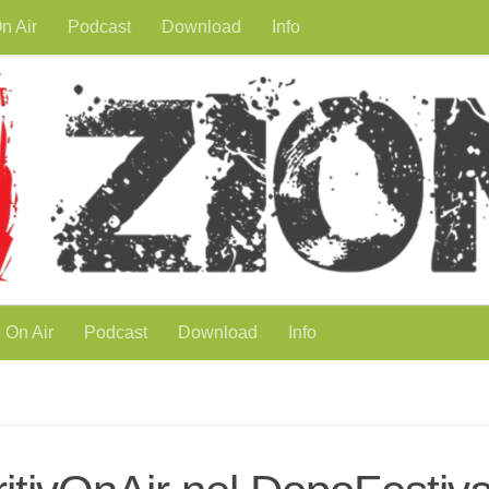
n Air
Podcast
Download
Info
On Air
Podcast
Download
Info