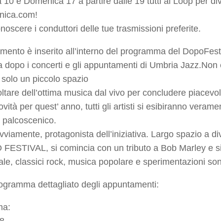
0 e Domenica 17 a partire dalle 19 tutti al Loop per dive
nica.com!
noscere i conduttori delle tue trasmissioni preferite.
mento è inserito all’interno del programma del DopoFesti
la dopo i concerti e gli appuntamenti di Umbria Jazz.No
 solo un piccolo spazio
ltare dell’ottima musica dal vivo per concludere piacev
ità per quest’ anno, tutti gli artisti si esibiranno verame
l palcoscenico.
vviamente, protagonista dell’iniziativa. Largo spazio a di
FESTIVAL, si comincia con un tributo a Bob Marley e si
ale, classici rock, musica popolare e sperimentazioni so
rogramma dettagliato degli appuntamenti:
ma: