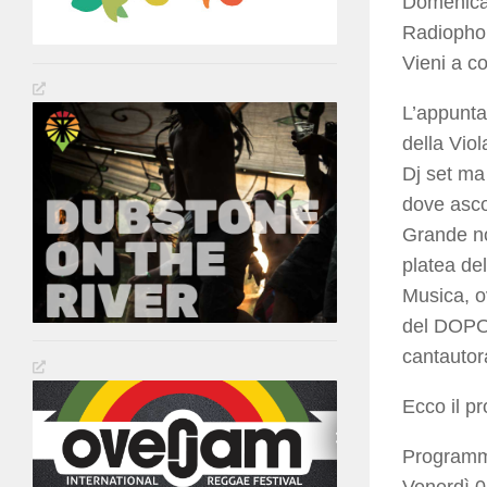
Domenica 1
Radiopho
Vieni a co
L’appunta
della Vio
Dj set ma
dove asco
Grande nov
platea de
Musica, o
del DOPO 
cantautor
Ecco il p
Program