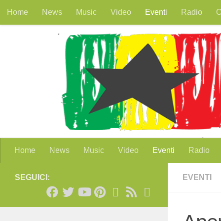
Home
News
Music
Video
Eventi
Radio
O
Salta al contenuto
Home
News
Music
Video
Eventi
Radio
SEGUICI:
EVENTI