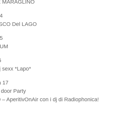
E MARAGLINO
14
CO Del LAGO
15
TUM
6
 sexx *Lapo*
 17
 door Party
 – AperitivOnAir con i dj di Radiophonica!