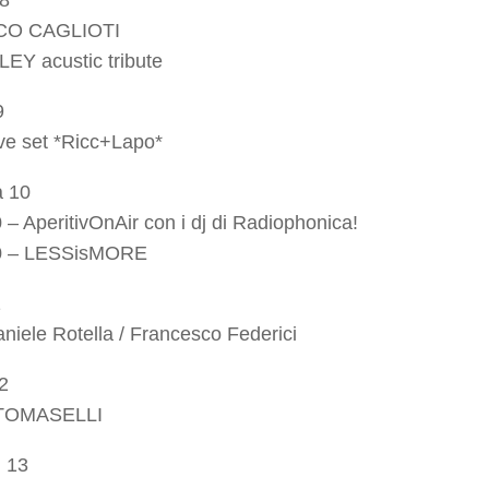
08
O CAGLIOTI
EY acustic tribute
9
ve set *Ricc+Lapo*
 10
 – AperitivOnAir con i dj di Radiophonica!
0 – LESSisMORE
1
iele Rotella / Francesco Federici
2
TOMASELLI
 13