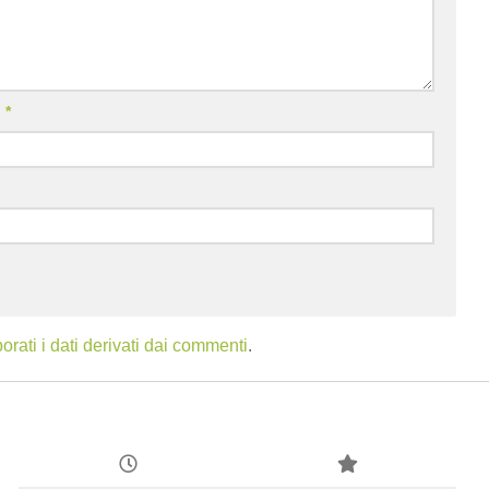
l
*
ati i dati derivati dai commenti
.