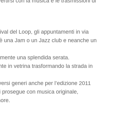
rtirsi con la musica e le trasmissioni di
val del Loop, gli appuntamenti in via
n è una Jam o un Jazz club e neanche un
olmente una splendida serata.
nte in vetrina trasformando la strada in
versi generi anche per l’edizione 2011
 prosegue con musica originale,
nore.