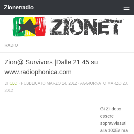
Zionetradio
Salta al contenuto
RADIO
Zion@ Survivors |Dalle 21.45 su
www.radiophonica.com
DI
CLO
· PUBBLICATO
MARZO 14, 2012
· AGGIORNATO
MARZO 20,
2012
Gi Zii dopo
essere
sopravvissuti
alla 100Esima